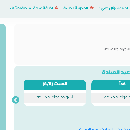
لديك سؤال طبي؟
المدونة الطبية
إضافة عيادة لمنصة إكشف
لاورام والمناظير
يد العيادة
غداً
السبت
(8/8)
د مواعيد متاحة
لا توجد مواعيد متاحة