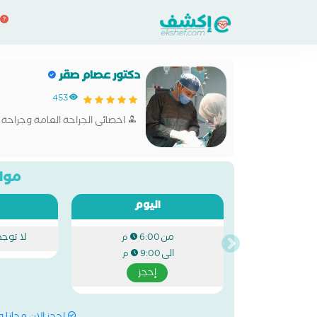
دكتور عصام صقر
453
اخصائى الجراحة العامة وجراحة ا
مواع
اليوم
من
لا توج
6:00 م
الى
9:00 م
إحجز