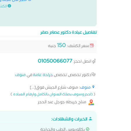
احجز الان مجانا 
الكش
تفاصيل عيادة دكتور عصام صقر
150
سعر الكشف:
جنيه
01050066077
أو اتصل احجز:
دكتور تخصص تخصص
جراحة عامة
في
منوف
منوف
: منوف شارع الجيش فوق[...]
)
(
(احجز وسوف يصلك العنوان بالكامل وارقام العيادة
متاح خريطة جوجل عند الحجز
الخبرات والشهادات:
بكالوريوس الطب والجراحة