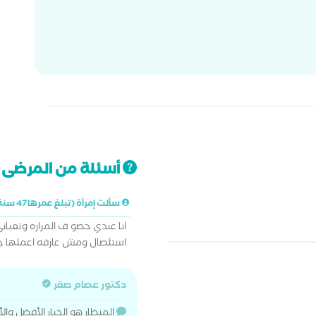
أسئلة من المرضى ت
سألت إمرأة (تبلغ عمرها 47 سنة)
انا عندي حصو ف المراره وتعبا
استئصال ومش عارفه اعملها جر
دكتور عصام صقر
المنظار هو الخيار الأفضل والأ