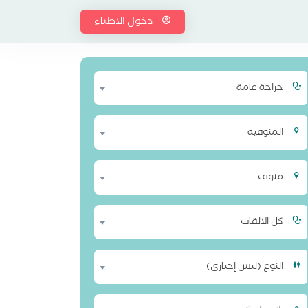
دخول الاطباء
جراحة عامة
المنوفية
منوف
كل الالقاب
النوع (ليس إجباري)