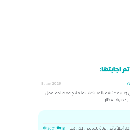
م اجابتها:
8 June, 2026
ني وشبه عائشه بالمسكنات والعلاج ومحتاجه اعمل
احه ولا منظار
كثر أماناً وأقل عناءً للمريض، لكن تظل
3601
18