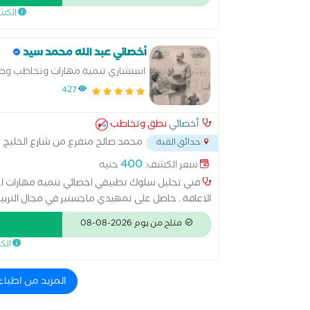
الكش
أخصائي عبد الله محمد سيد
استشاري تنمية مهارات وتخاطب وص
427
أخصائي
نطق وتخاطب
محمد صالح متفرع من شارع الخليج ح
حدائق القبة
400
سعر الكشف:
جنيه
فني تحليل سلوك تطبيقي اخصائي تنمية مهارات اخص
الاعاقة . حاصل على تمهيدي ماجستير في مجال التربية 
الخاصة الثقة والحب والامان والمعرفة للوصول بمست
متاح من يوم 2026-08-08
الك
المزيد من اطبا