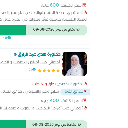
600
سعر الكشف:
جنيه
استشاري الصحة النفسيةوالتخاطب ماجستير الصحة ا
الصحة النفسية خمسة عشر سنوات من الخبرة عمل كل ال
للذكاء _ اختبار اللغة _اختبار التوحد_اختبارفرط الحركة
متاح من يوم 2026-08-09
الكش
دكتورة هدى عبد الرازق
أخصائى طب أمراض التخاطب و الصوت
171
دكتورة تخصص
نطق وتخاطب
شارع مصر والسودان . حدائق القبة 
حدائق القبة
400
سعر الكشف:
جنيه
أخصائى طب أمراض التخاطب و الصوت و صعوبات ا
متاحة من يوم 2026-08-08