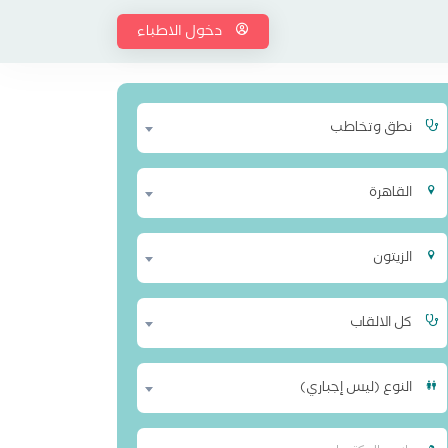
دخول الاطباء
نطق وتخاطب
القاهرة
الزيتون
كل الالقاب
النوع (ليس إجباري)