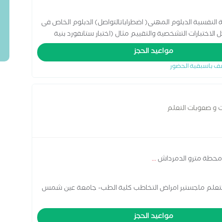
لنفسية الدبلوم المهنى( اضطراباتالتواصل) الدبلوم الخاص فى
اختبارات التشخصية والتقييم مثال (اختبار ستانفورد بنية
 وتشتت الانتباة_اختبارات الشخصية )
مواعيد الحجز
ف باسبقية الحضور
 و صعوبات التعلم
. محطة مترو الدمرداش
...
لتعلم ماجستير امراض التخاطب كلية الطب- جامعة عين شمس
مواعيد الحجز