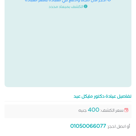
احجز الان مجانا وادفع في العيادة بسعر العيادة
الكشف بميعاد محدد
تفاصيل عيادة دكتور مايكل عيد
400
سعر الكشف:
جنيه
01050066077
أو اتصل احجز: