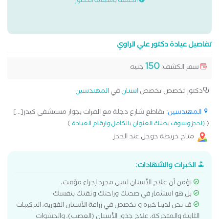
الكشف باسبقية الحضور
تفاصيل عيادة دكتور علي الراوي
150
سعر الكشف:
جنيه
دكتور تخصص تخصص
اسنان
في
المهندسين
المهندسين
: تقاطع شارع دجلة مع الفرات بجوار مستشفى كيدز[...]
)
(
(احجز وسوف يصلك العنوان بالكامل وارقام العيادة
متاح خريطة جوجل عند الحجز
الخبرات والشهادات:
نؤمن أن علاج الأسنان ليس مجرد إجراء مؤقت،
بل هو استثمار في صحتك وراحتك وثقتك بنفسك
ف نحن لدينا خبره و تخصص في زراعة الأسنان الفوريه، التركيبات
الثابتة والمتحركة، علاج جذور الأسنان (العصب)، والحشوات