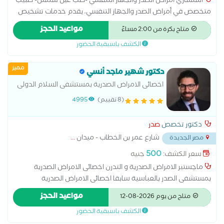
استشاري امراض الصدر والجهاز التنفسي -طب عين شمس- طبيب
متخصص في أمراض الصدر والجهاز التنفسي، يقدم خدمات تشخيص
وعلاج ومتابعة جميع أمراض الرئة والجهاز التنفسي باستخدام أحدث
مواعيد الحجز
متاح بكرة من 2:00 مساءً
وسائل التشخيص والعلاج، مع الحرص على تقديم رعاية طبية
الكشف باسبقية الحضور
متكاملة تناسب احتياجات كل مريض. يقدم خدمات علاج الربو
الشعبي، والحساسية الصدرية، والالتهاب الرئوي، والانسداد الرئوي
مميز
المزمن (COPD)، والتهابات الشعب الهوائية، وضيق التنفس، والسعال
دكتور شهير ماجد أنسي
المزمن، والتليف الرئوي، واضطرابات النوم المرتبطة بالتنفس، والإقلاع
اخصائى الامراض الصدرية بمستشفى السلام الدولى
عن التدخين، مع متابعة الحالات المزمنة وتقييم وظائف الرئة ووضع
بالمعادى
(8 تقييم)
4995
خطة علاجية متكاملة. يحرص على التشخيص الدقيق، وطلب
الفحوصات والأشعة اللازمة، والمتابعة المستمرة لضمان أفضل
دكتور تخصص
صدر
النتائج، وتحسين كفاءة الجهاز التنفسي، والوقاية من المضاعفات، بما
شارع عمر بن الخطاب - ميدان
...
مصر الجديدة
يساهم في تحسين جودة حياة
500
سعر الكشف:
جنيه
ماچستير الامراض الصدرية و التدرن اخصائى الامراض الصدرية
بمستشفى الصدر بالعباسية سابقا اخصائى الامراض الصدرية
بمستشفيات السلام الدولى بالمعادى و التجمع الخامس اخصائى
مواعيد الحجز
متاح من يوم 2026-08-12
الامراض الصدرية بمستشفى سيشل بالتجمع الخامس
الكشف باسبقية الحضور