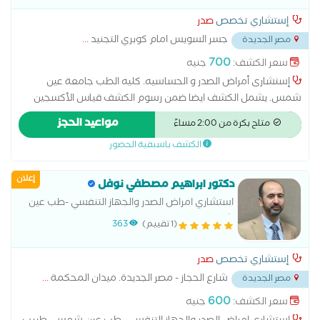
إستشاري تخصص
صدر
جسر السويس امام كوبري التجنيد
...
مصر الجديدة
700
سعر الكشف:
جنيه
إستشارى أمراض الصدر و الحساسيه. كليه الطب جامعة عين
شمس. يشمل الكشف ايضا ضمن رسوم الكشف قياس الأكسجين
بالدم لمعرفه تطور المرض فى حاله السده الرئويه و الربو و التليف
مواعيد الحجز
متاح بكرة من 2:00 مساءً
الرئوي و مناظرة الحالات الحرجه المستمره على الأكسجين المنزلى و
الكشف باسبقية الحضور
متابعتهم بعد الخروج من الرعايات لمنع حدوث اى انتكاسة أخرى.
إعلان
دكتور ابراهيم مصطفي نوفل
استشاري امراض الصدر والجهاز التنفسي -طب عين
شمس
(1 تقييم)
363
إستشاري تخصص
صدر
شارع الحجاز - مصر الجديدة. ميدان المحكمة
...
مصر الجديدة
600
سعر الكشف:
جنيه