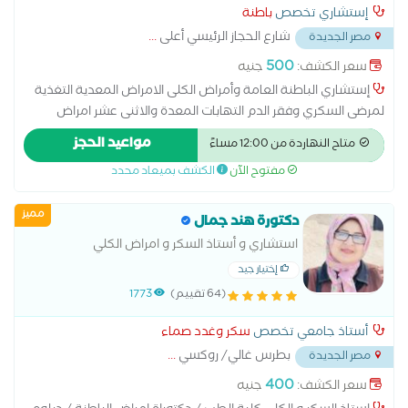
إستشاري تخصص
باطنة
شارع الحجاز الرئيسي أعلى
...
مصر الجديدة
500
سعر الكشف:
جنيه
إستشاري الباطنة العامة وأمراض الكلى الامراض المعدية التغذية
لمرضى السكري وفقر الدم التهابات المعدة والاثنى عشر امراض
الباطنة العامة امراض الجهاز الهضمي امراض ضغط الدم تشخيص
مواعيد الحجز
متاح النهاردة من 12:00 مساءً
وعلاج حالات ارتجاع المريء سونار على البطن والحوض علاج
مفتوح الآن
الكشف بميعاد محدد
الكوليسترول
مميز
دكتورة هند جمال
استشاري و أستاذ السكر و امراض الكلي
إختيار جيد
(64 تقييم)
1773
أستاذ جامعي تخصص
سكر وغدد صماء
بطرس غالي/ روكسي
...
مصر الجديدة
400
سعر الكشف:
جنيه