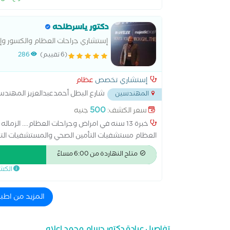
دكتور ياسرطلحه
إستشاري جراحات العظام والكسور وإ
(6 تقييم)
286
إستشاري تخصص
عظام
شارع البطل أحمدعبدالعزيز المهندسين أمام معمل 
المهندسين
500
سعر الكشف:
جنيه
خبرة 13 سنه في امراض وجراحات العظام.... الز
العظام مستشفيات التأمين الصحي والمستشفيات التعل
المصريه لجراجة العظام عضو الحمعيه السويسريه للكسو
متاح النهاردة من 6:00 مساءً
الكش
المزيد من اط