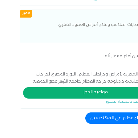
مميز
صابات الملاعب وعلاج أمراض العمود الفقري
ألفا
...
ماله المصرية لأمراض وجراحات العظام.. البورد المصري لجراحات
يميه د.دبلومة جراحة العظام جامعة الأزهر عضو الجمعيه
ر AO
مواعيد الحجز
ف باسبقية الحضور
باء عظام في المهندسين