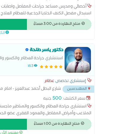
أخصائي ومدرس مساعد جراحات المفاصل واصابات ا
استبدال مفصل الكتف الخلايا الجذعية للعظام العلاج ا
علاج الرباط الصليبي عملية الغضروف عملية تبديل م
متاح النهاردة من 3:00 مساءً
عظمي في الركبة
الك
دكتور ياسر طلحة
استتشاري جراحة العظام والكسور وال
163
إستشاري تخصص
عظام
شارع البطل أحمد عبدالعزيز - امام م
المهندسين
500
سعر الكشف:
جنيه
استشاري جراحة العظام والكسور والمناظير ماجستير
الملاعب وأمراض المفاصل والعمود الفقري عضو الجمع
العظام AO
متاح النهاردة من 1:00 مساءً
مفتوح الآن