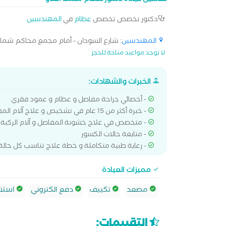
تفاصيل عيادة دكتور حسام محمد اعلاو
دكتور تخصص تخصص
عظام
في
المهندسين
المهندسين
: شارع السودان - أمام مجمع محاكم شمال 
لا توجد مواعيد متاحة للحجز
الخبرات والشهادات:
- أخصائي جراحة مفاصل و عظام و عمود فقري
- خبرة أكثر من 15 عام في تشخيص و علاج آلام المفاصل و العظام و العمود الفقري
- متخصص في علاج خشونة المفاصل و آلام الركبة و
- متابعة حالات الكسور
- رعاية طبية متكاملة و خطة علاج تناسب كل حالة
مميزات العيادة
مصعد
تكييف
دفع الكتروني
استشا
التقييمات: