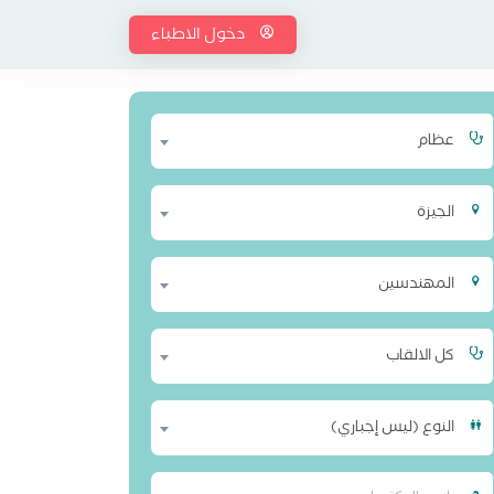
دخول الاطباء
عظام
الجيزة
المهندسين
كل الالقاب
النوع (ليس إجباري)