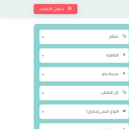
دخول الاطباء
عظام
القاهرة
مدينة نصر
كل الالقاب
النوع (ليس إجباري)