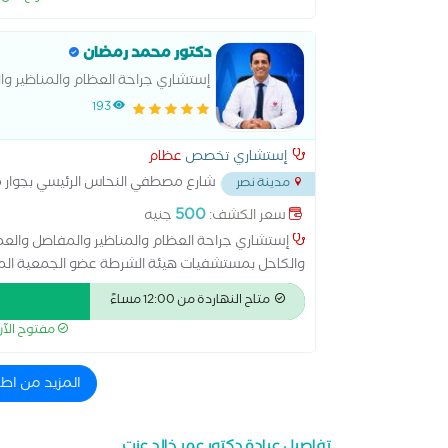
دكتور محمد رمضان
إستشاري جراحة العظام والمناظير و
193
إستشاري تخصص
عظام
شارع مصطفي النحاس الرئيسي بجوار 
مدينة نصر
500
سعر الكشف:
جنيه
إستشاري جراحة العظام والمناظير والمفاصل والع
والكاحل بمستشفيات هيئة الشرطة عضو الجمعية المص
ومناظير الركبة والكتف
متاح النهاردة من 12:00 مساءً
مفتوح الآ
المزيد من اط