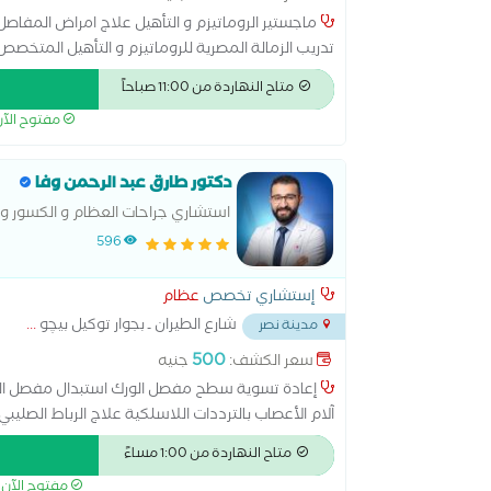
ماجستير الروماتيزم و التأهيل علاج امراض المفاصل
تدريب الزمالة المصرية للروماتيزم و التأهيل المتخص
متاح النهاردة من 11:00 صباحاً
مفتوح الآ
دكتور طارق عبد الرحمن وفا
استشاري جراحات العظام و الكسور و 
تطويل العظام
596
إستشاري تخصص
عظام
شارع الطيران ـ بجوار توكيل بيچو
...
مدينة نصر
500
سعر الكشف:
جنيه
إعادة تسوية سطح مفصل الورك استبدال مفصل الكتف
آلام الأعصاب بالترددات اللاسلكية علاج الرباط الصل
الركبة عملية مفصل الكوع قطع عظمي في الركبة
متاح النهاردة من 1:00 مساءً
مفتوح الآن