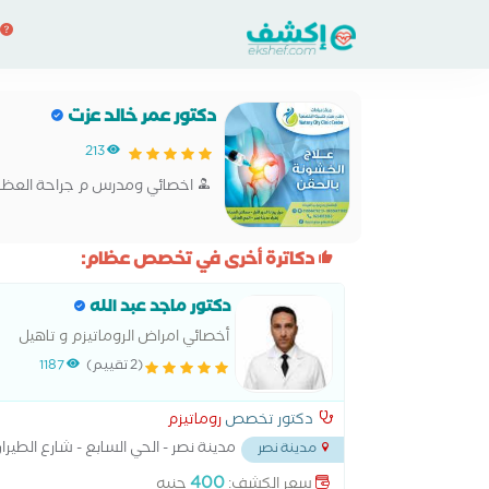
دكتور عمر خالد عزت
213
اخصائي ومدرس م جراحة العظام
دكاترة أخرى في تخصص عظام:
دكتور ماجد عبد الله
أخصائي امراض الروماتيزم و تاهيل
(2 تقييم)
1187
دكتور تخصص
روماتيزم
مدينة نصر - الحي السابع - شارع الطي
مدينة نصر
400
سعر الكشف:
جنيه