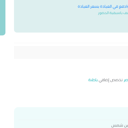
وادفع في العيادة بسعر العيادة
ف باسبقية الحضور
صر
تخصص إضافي
باطنة