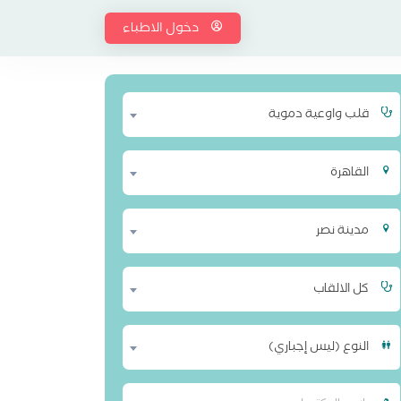
دخول الاطباء
قلب واوعية دموية
القاهرة
مدينة نصر
كل الالقاب
النوع (ليس إجباري)