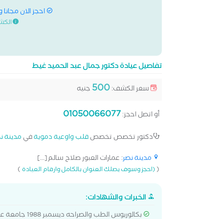
احجز الان مجانا 
الكش
تفاصيل عيادة دكتور جمال عبد الحميد غيط
500
سعر الكشف:
جنيه
01050066077
أو اتصل احجز:
دكتور تخصص تخصص
قلب واوعية دموية
في
مدينة ن
مدينة نصر
: عمارات العبور صلاح سالم[...]
)
(
(احجز وسوف يصلك العنوان بالكامل وارقام العيادة
الخبرات والشهادات:
بكالوريوس الطب والصراحه ديسمبر 1988 جامعة عين شمس