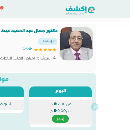
دكتور جمال عبد الحميد غيط
إستشاري
325
استشاري امراض القلب الباطنه
مواع
اليوم
من
لا توج
7:00 م
الى
9:00 م
إحجز