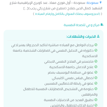
سموحة
: سموحة – أول فوزي معاذ، عند كوبري الإبراهيمية شارع
الشهيد كمال الدين صلاح (متفرع من شارع زكي رجب)[...]
)
(
(احجز وسوف يصلك العنوان بالكامل وارقام العيادة
مركز وعي للصحة النفسية
الخبرات والشهادات:
برجاء التواصل مع العياده مباشرة لتاكيد الحجز والا يعتبر لاغي
دكتوراه في التحليل النفسي في اضطرابات الشخصية جامعة
الاسكندرية
ماجستير في العلاج النفسي الايجابي
علاج الادمان جامعة الاسكندرية
عضو في منظمة اليونسيف بمصر
اخصائي قياس نفسي اكلينيكي
عضو في رابطة الاخصائيين النفسيين
دبلومة في التشخيص الاضطرابات النفسية للاطفال
والمراهقين
تطبيق العديد من الاختبارات النفسية
اختبار الذكاء للاطفال والراشدين