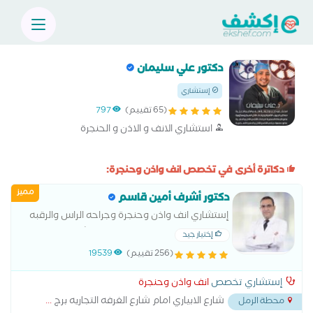
دكتور علي سليمان
إستشاري
(65 تقييم)
797
استشاري الانف و الاذن و الحنجرة
دكاترة أخرى في تخصص انف واذن وحنجرة:
مميز
دكتور أشرف أمين قاسم
إستشاري انف واذن وحنجرة وجراحه الراس والرقبه
ومناظير الانف والجيوب الانفيه استشاري جراحات
إختيار جيد
الحنجره استشاري جراحات الاذن الميكروسكوبيه
(256 تقييم)
19539
إستشاري تخصص
انف واذن وحنجرة
شارع الابياري امام شارع الغرفه التجاريه برج
...
محطة الرمل