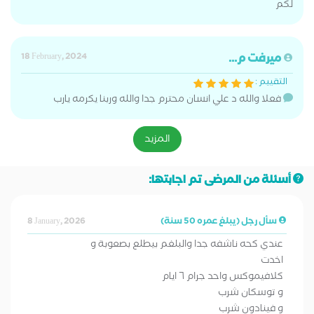
لكم
ميرفت م...
18 February, 2024
التقييم :
فعلا والله د علي انسان محترم جدا والله وربنا يكرمه يارب
المزيد
أسئلة من المرضى تم اجابتها:
سأل رجل (يبلغ عمره 50 سنة)
8 January, 2026
عندي كحه ناشفه جدا والبلغم بيطلع بصعوبة و
اخدت
كلافيموكس واحد جرام ٦ ايام
و توسكان شرب
و فينادون شرب