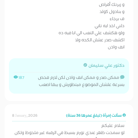
و زيرتك أقراص
و بنادول كولد
ف برجاء
دلني اخد ايه تاني
ولو هكشف علي التعب الي انا فيه ده
اكشف صدر عشان الكحه ولا
انف واذن
دكتور علي سليمان
ممكن صدر و ممكن انف واذن لكن لازم فحص
187
بسرعة علشان الموضوع ميتطورش و يبقا اصعب
سألت إمرأة (تبلغ عمرها 36 سنة)
8 January, 2026
سلام عليكم
لو سمحت ظهر عندي تورم بسيط في الرقبه غير ملحوظ ولكن