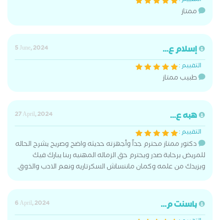
التقييم :
ممتاز
إسلام ع...
5 June, 2024
التقييم :
طبيب ممتاز
هبه ع...
27 April, 2024
التقييم :
دكتور ممتاز محترم جداً وأجهزته حديثه واضح وصريح يشرح الحاله
للمريض برحابة صدر ويحترم حق الزماله المهنيه ربنا يبارك فيك
ويزيدك من علمه وكمان ماننساش السكرتاريه ونعم الادب والذوق.
باسنت م...
6 April, 2024