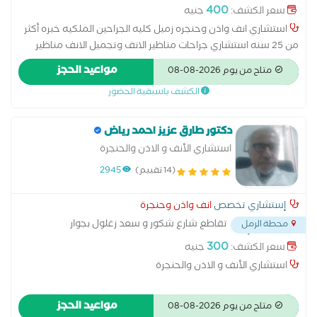
400
سعر الكشف:
جنيه
استشاري انف واذن وحنجره زميل كليه الجراحين الملكيه خبره أكثر
من 25 سنه استشاري جراحات مناظير الانف وتجميل الانف مناظير
وعمليات ترقيع واصلاح الاذن الوسطي خبير علاج الدوران وطنين
مواعيد الحجز
متاح من يوم 2026-08-08
الاذن استشاري مناظير الحنجرة وازاله لحميات واورام الحنجره بالمنظار
الكشف باسبقية الحضور
وعلاج بحه الصوت استشاري علاج اضطراب النوم والشخير
دكتور طارق عزيز احمد رياض
استشاري الأنف و الاذن والحنجرة
(14 تقييم)
2945
إستشاري تخصص
انف واذن وحنجرة
تقاطع شارع شكور و سعد زغلول بجوار
محطة الرمل
مطعم محمد أحمد
...
300
سعر الكشف:
جنيه
استشاري الأنف و الاذن والحنجرة
مواعيد الحجز
متاح من يوم 2026-08-08