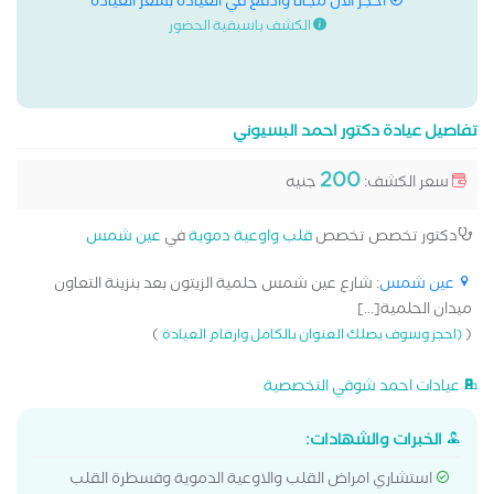
احجز الان مجانا وادفع في العيادة بسعر العيادة
الكشف باسبقية الحضور
تفاصيل عيادة دكتور احمد البسيوني
200
سعر الكشف:
جنيه
دكتور تخصص تخصص
قلب واوعية دموية
في
عين شمس
عين شمس
: شارع عين شمس حلمية الزيتون بعد بنزينة التعاون
ميدان الحلمية[...]
)
(
(احجز وسوف يصلك العنوان بالكامل وارقام العيادة
عيادات احمد شوقي التخصصية
الخبرات والشهادات:
استشاري امراض القلب والاوعية الدموية وقسطرة القلب