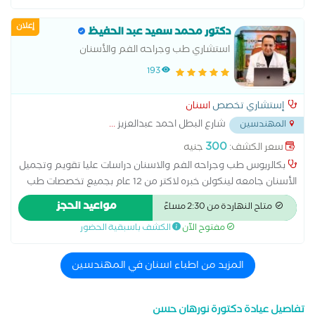
تجميل اللثة بالليزر تنظيف الاسنان من الجير تنظيف اللثة جسور bfm
إعلان
جسور emax حافظ مسافات الأسنان حشو emax حشو الأسنان بالليزر
دكتور محمد سعيد عبد الحفيظ
حشوات الأسنان الملونة حشوات البورسلين حشوات زيركون خرز
استشاري طب وجراحه الفم والأسنان
الأسنان خلع الأسنان المدفونة خلع الأسنان بالجراحة خلع ضرس
193
العقل دعامات الأسنان زرع الأسنان بدون جراحة طربوش bfm طربوش
emax طربوش زيركون طقم أسنان أكريليك طقم أسنان بقاعدة
إستشاري تخصص
اسنان
معدنية علاج آلام الفكين علاج جذور الأسنان علاج عصب الأسنان
شارع البطل احمد عبدالعزيز
...
المهندسين
للأطفال فينير الأسنان هوليود سمايل زراعه الأسنان
300
سعر الكشف:
جنيه
بكالريوس طب وجراحه الفم والاسنان دراسات عليا تقويم وتجميل
الأسنان جامعه لينكولن خبره لاكتر من 12 عام بجميع تخصصات طب
الفم والأسنان خبره لأكثر من 12 عام في تركيبات الاسنان باستخدام
مواعيد الحجز
متاح النهاردة من 2:30 مساءً
احدث الاجهزه الديجيتال فريق متميز في زراعه الاسنان باحدث الاجهزه
مفتوح الآن
الكشف باسبقية الحضور
المزيد من اطباء اسنان في المهندسين
تفاصيل عيادة دكتورة نورهان حسن