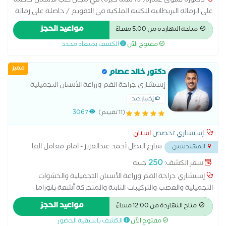
دكتورة نشوى عماره( 19 سنة خبرة) في مجال طب الأسنان حاصلة
على الزماله البريطانيه للكليه الملكيه في التقويم / حاصلة على زمالة
ليز/ وطبيب مقيم فى الزماله البريطانيه لزراعه الاسنان .أكثر من 1000
مواعيد الحجز
متاحة النهاردة من 5:00 مساءً
حاله تقويم * أكثر من 80 زرعه * بالإضافة إلى ممارسه باقى فروع طب
مفتوح الآن
الكشف بميعاد محدد
الاسنان منذ 2007. المركز مجهز بأحدث الأجهزة * اشعه *اسكانر
*بريينر لعمل التركيبات *فى اسرع وقت * نظارات VR للأطفال لقضاء
مميز
وقت لطيف أثناء العمل *فرع فى طنطا وفرع فى المهندسين .
دكتور خالد عصام
إستشاري جراحة الفم وزراعة الأسنان التجميلية
والحشوات التجميلية والعصب والتركيبات الثابتة
إختيار جيد
والمتحركة
(11 تقييم)
3067
إستشاري تخصص
اسنان
شارع البطل أحمد عبدالعزيز - امام معامل الفا
المهندسين
...
250
سعر الكشف:
جنيه
إستشاري جراحة الفم وزراعة الأسنان التجميلية والحشوات
التجميلية والعصب والتركيبات الثابتة والمتحركة أشعة بانوراما
للأسنان الأشعة السينية للأسنان التقويم الخزفي التقويم الشفاف
مواعيد الحجز
متاح النهاردة من 12:00 مساءً
التقويم المعدني الحارس الليلي للأسنان الحشوات التجميلية تبييض
مفتوح الآن
الكشف باسبقية الحضور
الأسنان الكيميائي تبييض الأسنان بجهاز زوم تبييض الاسنان بالليزر