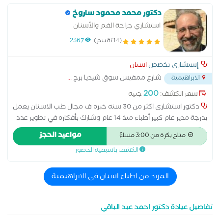
دكتور محمد محمود ساروخ
استشاري جراحة الفم والأسنان
(14 تقييم)
2367
إستشاري تخصص
اسنان
شارع ممفيس سوق شيديا برج
...
الابراهيمية
200
سعر الكشف:
جنيه
دكتور استشارى اكثر من 30 سنه خبره ف مجال طب الاسنان يعمل
بدرجة مدير عام كبير أطباء منذ 14 عام وشارك بأفكاره في تطوير عدد
من الإجراءات العلاجية والتجميلية واستفاد من خبرته العديد من صغار
مواعيد الحجز
متاح بكرة من 3:00 مساءً
الأطباء على مدار سنوات عمله
الكشف باسبقية الحضور
المزيد من اطباء اسنان في الابراهيمية
تفاصيل عيادة دكتور احمد عبد الباقي