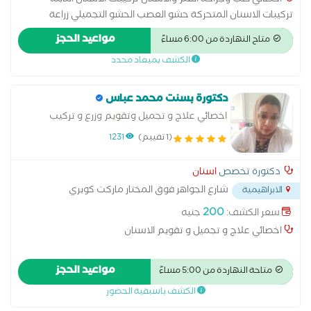
اخصائي طب وجراحة الفم والأسنان تركيبات الاسنان الثابتة
تركيبات الاسنان المتحركة حشو العصب الحشو التجميلي زراعة
الأسنان علاج اللثة تنظيف الجير وتلميع الاسنان تبييض الاسنان بالليزر
مواعيد الحجز
متاح النهاردة من 6:00 مساءً
خلع الاسنان الخلع الجراحي طب أسنان الاطفال أشعة الاسنان
الكشف بميعاد محدد
بالسينسور مجانا داخل العيادة
دكتورة بسنت محمد عباس
اخصائي علاج و تجميل وتقويم وزرع و تركيب
الاسنان
(1 تقييم)
1231
دكتورة تخصص
اسنان
شارع الجواهر فوق المختار ماركت كوبري
الابراهيمية
الابراهيمية
...
200
سعر الكشف:
جنيه
اخصائي علاج و تجميل و تقويم الاسنان
مواعيد الحجز
متاحة النهاردة من 5:00 مساءً
الكشف باسبقية الحضور