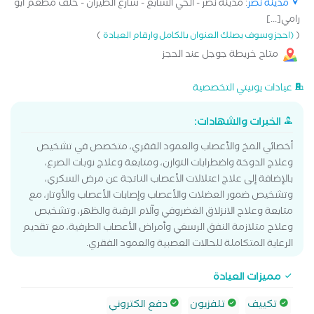
مدينة نصر
: مدينة نصر - الحي السابع - شارع الطيران - خلف مطعم ابو
رامي[...]
)
(
(احجز وسوف يصلك العنوان بالكامل وارقام العيادة
متاح خريطة جوجل عند الحجز
عيادات يونيتي التخصصية
الخبرات والشهادات:
أخصائي المخ والأعصاب والعمود الفقري، متخصص في تشخيص
وعلاج الدوخة واضطرابات التوازن، ومتابعة وعلاج نوبات الصرع،
بالإضافة إلى علاج اعتلالات الأعصاب الناتجة عن مرض السكري،
وتشخيص ضمور العضلات والأعصاب وإصابات الأعصاب والأوتار، مع
متابعة وعلاج الانزلاق الغضروفي وآلام الرقبة والظهر، وتشخيص
وعلاج متلازمة النفق الرسغي وأمراض الأعصاب الطرفية، مع تقديم
الرعاية المتكاملة للحالات العصبية والعمود الفقري.
مميزات العيادة
تكييف
تلفزيون
دفع الكتروني