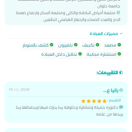
لأمراض الكلى واستشارى أمراض الباطنة والكلى بمستشفيات
جامعة حلوان
متابعة أمراض الباطنة والكلى ومتابعة السكر وارتفاع ضغط
الدم والغدد الصماء والجهاز الهضمي للبالغين
مميزات العيادة
مصعد
تكييف
تلفزيون
كشف بالسونار
استشارة مجانية
تحاليل داخل العيادة
التقييمات:
رانيا ع...
19 July, 2026
التقييم :
دكتورة جميلة وشاطرة وخلوقة ربنا يبارك فيها ويحفظها ربنا
يزيدها من علمه