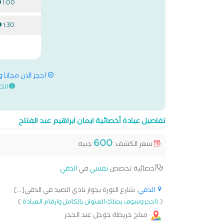
1:00 م
1:30 م
احجز الان مجانا 
الك
تفاصيل عيادة أخصائية ايمان ابراهيم عبد الفتاح
600
سعر الكشف:
جنيه
أخصائية تخصص
نفسي
في
الدقي
الدقي
: شارع الثورة بجوار نادي الصيد في الدقي[...]
)
(
(احجز وسوف يصلك العنوان بالكامل وارقام العيادة
متاح خريطة جوجل عند الحجز