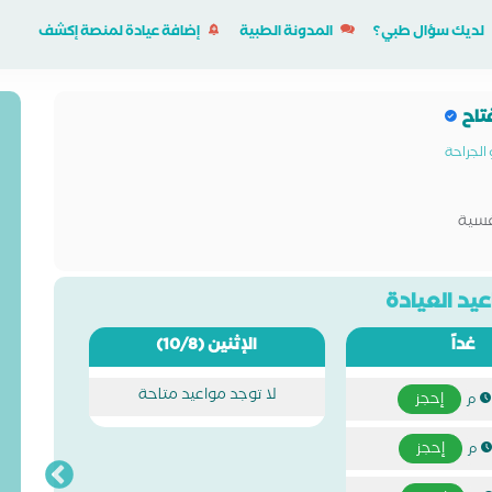
لديك سؤال طبي؟
المدونة الطبية
إضافة عيادة لمنصة إكشف
فتاح
الجراحة
فسية
يد العيادة
غداً
الإثنين
(10/8)
لا توجد مواعيد متاحة
إحجز
إحجز