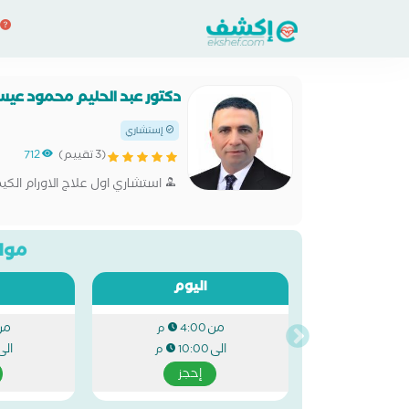
دكتور عبد الحليم محمود عي
إستشاري
(3 تقييم)
712
استشاري اول علاج الاورام الك
مواع
اليوم
من
من
4:00 م
الى
الى
10:00 م
إحجز