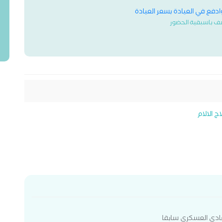
وادفع في العيادة بسعر العيادة
ف باسبقية الحضور
ج الالام
ادي العسكرى سابقا