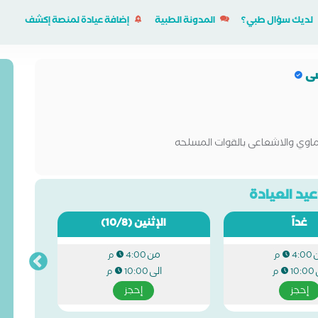
لديك سؤال طبي؟
المدونة الطبية
إضافة عيادة لمنصة إكشف
سى
يماوي والاشعاعى بالقوات المسلحه
يد العيادة
غداً
الإثنين
(10/8)
من
4:00 م
4:00 م
الى
10:00 م
10:00 م
إحجز
إحجز