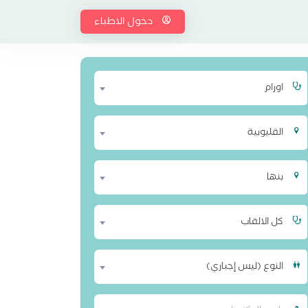
دخول الاطباء
اورام
القليوبية
بنها
كل الالقاب
النوع (ليس إجباري)