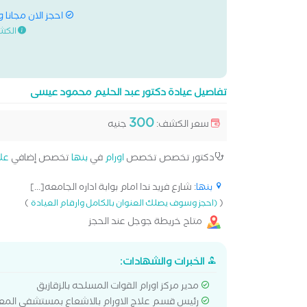
احجز الان مجانا 
الكش
تفاصيل عيادة دكتور عبد الحليم محمود عيسى
300
سعر الكشف:
جنيه
دكتور تخصص تخصص
اورام
في
بنها
تخصص إضافي
علا
بنها
: شارع فريد ندا امام بوابة اداره الجامعه[...]
)
(
(احجز وسوف يصلك العنوان بالكامل وارقام العيادة
متاح خريطة جوجل عند الحجز
الخبرات والشهادات:
مدير مركز اورام القوات المسلحه بالزقازيق
رئيس قسم علاج الاورام بالاشعاع بمستشفى المع