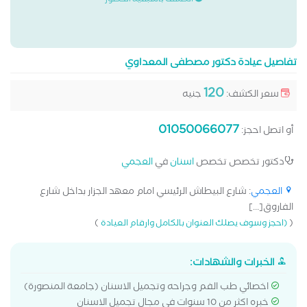
الكشف باسبقية الحضور
تفاصيل عيادة دكتور مصطفى المعداوي
120
سعر الكشف:
جنيه
01050066077
أو اتصل احجز:
دكتور تخصص تخصص
اسنان
في
العجمي
العجمي
: شارع البيطاش الرئيسي امام معهد الجزار بداخل شارع
الفاروق[...]
)
(
(احجز وسوف يصلك العنوان بالكامل وارقام العيادة
الخبرات والشهادات:
اخصائي طب الفم وجراحه وتجميل الاسنان (جامعة المنصورة)
خبره اكثر من 10 سنوات في مجال تجميل الاسنان