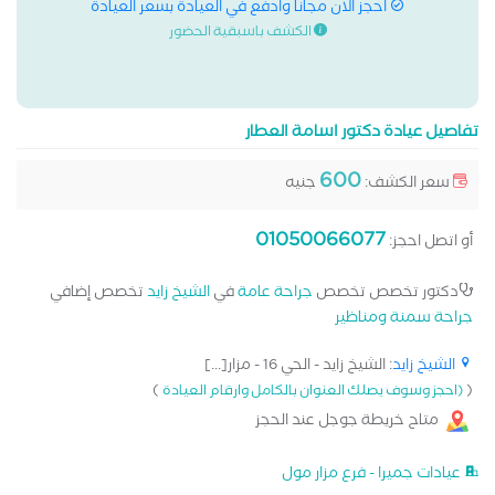
احجز الان مجانا وادفع في العيادة بسعر العيادة
الكشف باسبقية الحضور
تفاصيل عيادة دكتور اسامة العطار
600
سعر الكشف:
جنيه
01050066077
أو اتصل احجز:
دكتور تخصص تخصص
جراحة عامة
في
الشيخ زايد
تخصص إضافي
جراحة سمنة ومناظير
الشيخ زايد
: الشيخ زايد - الحي 16 - مزار[...]
)
(
(احجز وسوف يصلك العنوان بالكامل وارقام العيادة
متاح خريطة جوجل عند الحجز
عيادات جميرا - فرع مزار مول