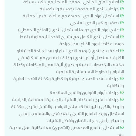
اصلاح الفتق الجراحي المعقد بالمنظار مع تركيب شبكة
جراحات الثدي المتقدمة التجميلية والتكميلية
استئصال اورام الثدي الحميدة مع مراعاة القيم الجمالية
تصغير وتكبير الثدي العلاجي
علاج اورام الثدي دونما استئصال الثدي ( العلاج التحفظي)
استئصال الثدي الكامل مع تشريح الغدد الليمفاوية بالابط
دونما مخاطر لتورم الذراع بعد الجراحة
اعادة بناء الثدي (ترميم الثدي اثناء او بعد الجراحة الجزئية او
الكلية لاستئصال أورام الثدي) وذلك بالتعاون مع شركاؤنا في
مختلف التخصصات الطبية وتطبيق آلية العمل المتكاملة وكذلك
الالتزام بالخطوط الاسترشادية العالمية
جراحات الغدد الصماء الدرقية والكظرية وكذلك الغدد اللعابية
والنكافية
جراحات أورام القولون والشرج المتقدمة
جراحات الشرج باستخدام التقنيات الجراحية المتقدمة بالدباسة
والربط والكي بالليزر وذلك لعلاج البواسير والشرخ الشرجي وكذلك
استئصال وربط الناسور الشرجي المنخفض والمتشعب العالي
والمتكرر بأعلي درجات الامان وأفضل التقنيات
استئصال الناسور العصعصي (الشعري) مع امكانية عمل سديلة
عند