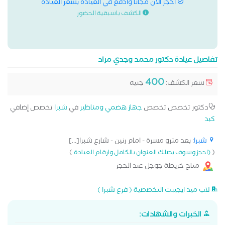
احجز الان مجانا وادفع في العيادة بسعر العيادة
الكشف باسبقية الحضور
تفاصيل عيادة دكتور محمد وجدي مراد
400
سعر الكشف:
جنيه
دكتور تخصص تخصص
جهاز هضمي ومناظير
في
شبرا
تخصص إضافي
كبد
شبرا
: بعد مترو مسرة - امام رنين - شارع شبرا[...]
)
(
(احجز وسوف يصلك العنوان بالكامل وارقام العيادة
متاح خريطة جوجل عند الحجز
لاب ميد ايجيبت التخصصية ( فرع شبرا )
الخبرات والشهادات: