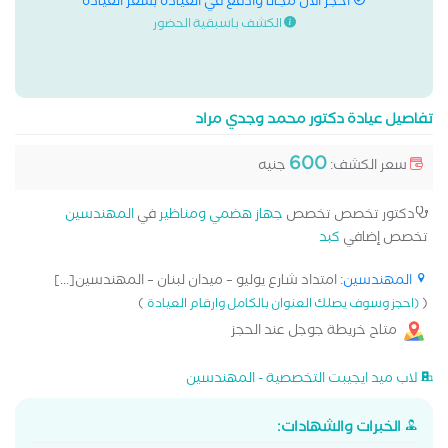
احجز الان مجانا وادفع في العيادة بسعر العيادة
الكشف باسبقية الحضور
تفاصيل عيادة دكتور محمد وجدي مراد
600
سعر الكشف:
جنيه
دكتور تخصص تخصص
جهاز هضمي ومناظير
في
المهندسين
تخصص إضافي
كبد
المهندسين
: امتداد شارع يوليو – ميدان لبنان – المهندسين[...]
)
(
(احجز وسوف يصلك العنوان بالكامل وارقام العيادة
متاح خريطة جوجل عند الحجز
لاب ميد ايجيبت التخصصية - المهندسين
الخبرات والشهادات: