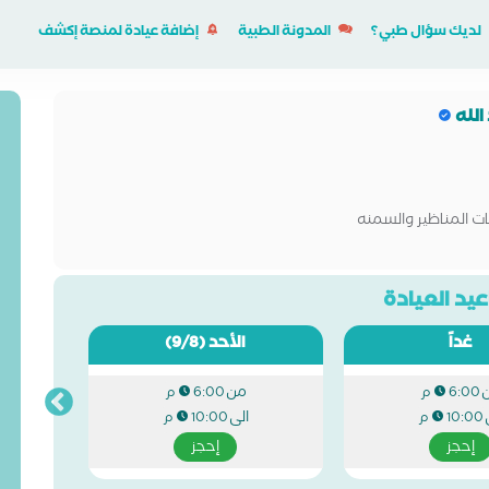
لديك سؤال طبي؟
المدونة الطبية
إضافة عيادة لمنصة إكشف
الله
ت المناظير والسمنه
يد العيادة
غداً
الأحد
(9/8)
من
6:00 م
6:00 م
الى
10:00 م
10:00 م
إحجز
إحجز