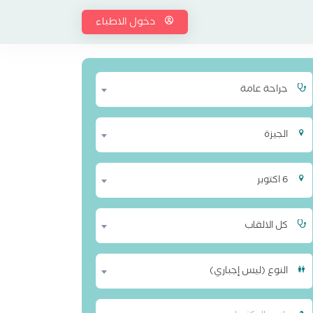
دخول الاطباء
جراحة عامة
الجيزة
6 اكتوبر
كل الالقاب
النوع (ليس إجباري)