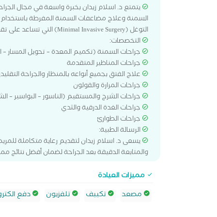
يتمتع د. اسلام زيدان بخبرة واسعة في مجال الجراح
السمنة وعلاج مضاعفات السمنة المفرطة باستخدام أح
التوغل (Minimal Invasive Surgery) التي تساعد على تقليل الألم وتسريع فترة التعافي وتحسين النتائج التجميلية.
التخصصات:
جراحات السمنة (تكميم المعدة – تحويل المسار – 
جراحات المناظير المتقدمة
علاج الفتق بجميع أنواعه بالمنظار والجراحة التقليد
جراحات المرارة والقولون
جراحات الشرج والمستقيم (الناسور – البواسير – ال
جراحات الغدة الدرقية والثدي
جراحات الطوارئ
الرسالة الطبية:
يسعى د. اسلام زيدان لتقديم رعاية متكاملة للمري
والمتابعة الدقيقة بعد الجراحة لضمان أفضل نتائج ممكن
مميزات العيادة
مصعد
تكييف
تلفزيون
دفع الكترو