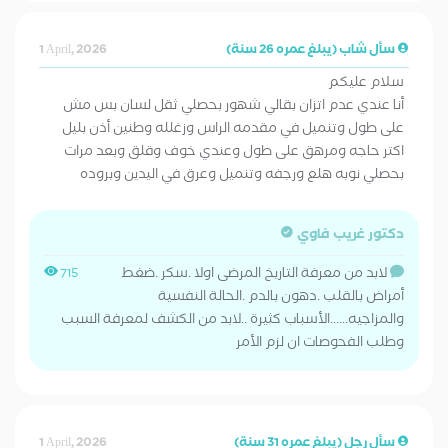
سأل شاب (يبلغ عمره 26 سنة)
1 April, 2026
سلام عليكم
أنا عندي عدم اتزان بقالي شهور بحصلي ثقل لسان بس مش
على طول وتنميل في مقدمه الراس وزغلله وطنين أذن بليل
اكتر حاجه ومرهق على طول وعندي خوف وقلق وبعد مرات
بحصلي نوبه هلع ورجفه وتنميل وعرق في اليدين وبروده
دكتور غريب فاوي
لابد من معرفة التاريخ المرضى اولا .سكر .ضغط
715
أمراض بالقلب .دهون بالدم .الحالة النفسية
والمزاجيه......الأسباب كثيرة ..لابد من الكشف لمعرفة السبب
وطلب الفحوصات ان لزم الأمر
سأل رجل (يبلغ عمره 31 سنة)
1 April, 2026