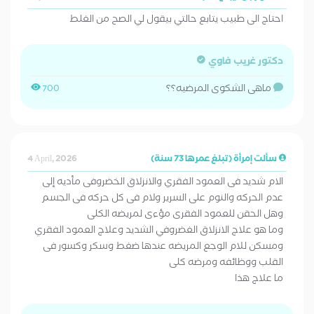
احتاج الى طبيب يتابع حالتي بيقول لي الصح من الغلط
دكتور غريب فاوي
ماهى الشكوى المرضيه؟؟
700
سألت إمرأة (تبلغ عمرها 73 سنة)
4 April, 2026
الام شديد فى العمود الفقري والانزلاق الخضروفى مأديه إلى
عدم الحركه والنوم على السرير ولام فى كل حركه فى الجسم
وهل الحقن للعمود الفقرى مؤءى لمريضه الكلى
وما هو علاج الانزلاق الغضروفي الشديد وعلاج العمود الفقري
ومسكن للام الوجع المريضه عندها ضغط وسكر وكسور فى
القلب ووظائفه ومرضه كلى
ما علاج هذا