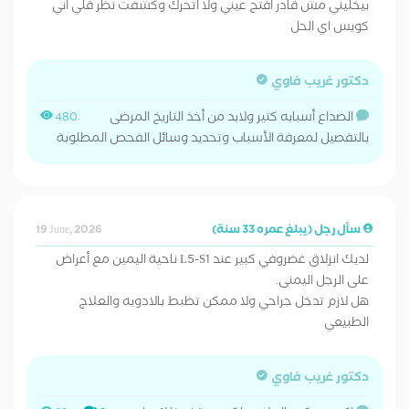
بيخليني مش قادر افتح عيني ولا اتحرك وكشفت نظر قلي اني
كويس اي الحل
دكتور غريب فاوي
الصداع أسبابه كتير ولابد من أخذ التاريخ المرضى
480
بالتفصيل لمعرفة الأسباب وتحديد وسائل الفحص المطلوبة
سأل رجل (يبلغ عمره 33 سنة)
19 June, 2026
لديك انزلاق غضروفي كبير عند L5-S1 ناحية اليمين مع أعراض
على الرجل اليمنى.
هل لازم تدخل جراحي ولا ممكن تظبط بالادويه والعلاج
الطبيعي
دكتور غريب فاوي