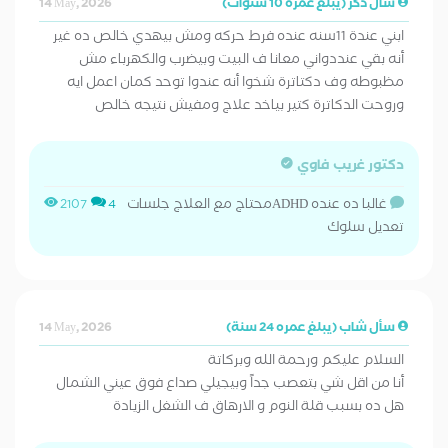
سأل ذكر (يبلغ عمره 10 سنوات)
14 May, 2026
ابني عندة 11سنه عنده فرط حركه ومش بيهدي خالص ده غير
أنه بقي عنددواني معانا ف البيت وبيضرب والكهرباء مش
مظبوطه وف دكتاترة شخوا أنه عندوا توحد كمان اعمل ايه
وروحت الدكاترة كتير بياخد علاج ومفيش نتيجه خالص
دكتور غريب فاوي
غالبا ده عنده ADHDمحتاج مع العلاج جلسات
2107
4
تعديل سلوك
سأل شاب (يبلغ عمره 24 سنة)
14 May, 2026
السلام عليكم ورحمة الله وبركاتة
أنا من اقل شي بتعصب جداً وبيجيلي صداع فوق عيني الشمال
هل ده بسبب قلة النوم و الارهاق ف الشغل الزيادة