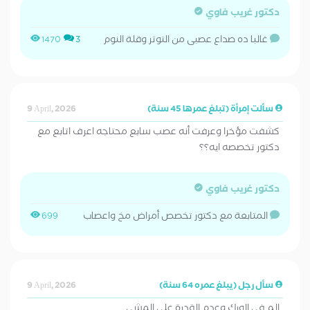
دكتور غريب فاوي
غالبا ده صداع عصبى من التوتر وقلة النوم
1470
3
سألت إمرأة (تبلغ عمرها 45 سنة)
9 April, 2026
كشفت مؤخرا وعرفت أنه عصب سابع محتاجه اعرف اتابع مع
دكتور تخصصه ايه؟؟
دكتور غريب فاوي
المتابعة مع دكتور تخصص أمراض مخ واعصاب
699
سأل رجل (يبلغ عمره 64 سنة)
9 April, 2026
الم في الورك وعدم القدرة علي المشي