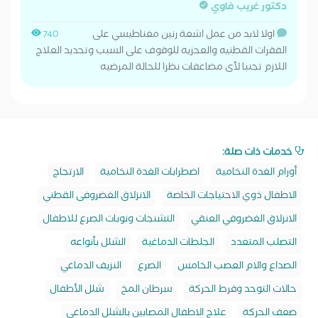
دكتور غريب فاوي
اولا لابد من عمل اشعة رنين مغناطيسي على
740
الفقرات القطنيه والعجزيه للوقوف على السبب وتحديد العلاج
اللازم تجنبا لأى مضاعفات نظرا للحالة المرضيه
خدمات ذات صلة:
أورام الغدة النخامية
اضطرابات الغدة النخامية
الارتجاج
الاطفال ذوي الاحتياجات الخاصة
الانزلاق الغضروفى القطني
الانزلاق الغضروفي العنقي
التشنجات ونوبات الصرع للاطفال
التصلب المتعدد
الجلطات الدماغية
الشلل بأنواعه
الصداع والام العصب الخامس
الصرع
النزيف الدماغي
حالات التوحد وفرط الحركة
سرطان المخ
شلل الأطفال
ضعف الحركة
علاج الاطفال المصابين بالشلل الدماغي