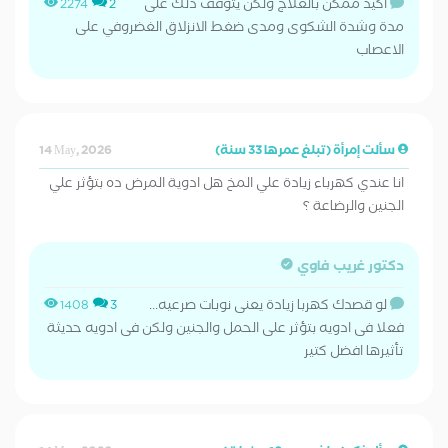
اكيد ممكن بالعلاج ولكن يتوقف ذلك على
2274
2
مدة وشدة الشكوى ومدى ضغط الانزلاق الغضروفي على
الاعصاب
سألت إمرأة (تبلغ عمرها 33 سنة)
14 May, 2026
انا عندي كهرباء زيادة علي المخ هل ادوية المرض ده بتؤثر علي
الجنين والرضاعة ؟
دكتور غريب فاوي
لو قصدك كهربا زيادة يعنى نوبات صرعيه...
1408
3
فعلا فى ادويه بتؤثر على الحمل والجنين ولكن فى ادويه حديثة
تأثيرها افضل كتير