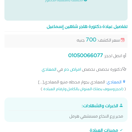
الكشف باسبقية الحضور
تفاصيل عيادة دكتورة هاجر شاهين إسماعيل
700
سعر الكشف:
جنيه
01050066077
أو اتصل احجز:
دكتورة تخصص تخصص
امراض دم
في
المعادي
المعادي
: المعادي بجوار محطه مترو المعادي[...]
)
(
(احجز وسوف يصلك العنوان بالكامل وارقام العيادة
الخبرات والشهادات:
مدير زرع النخاع مستشفي هرمل
مميزات العيادة