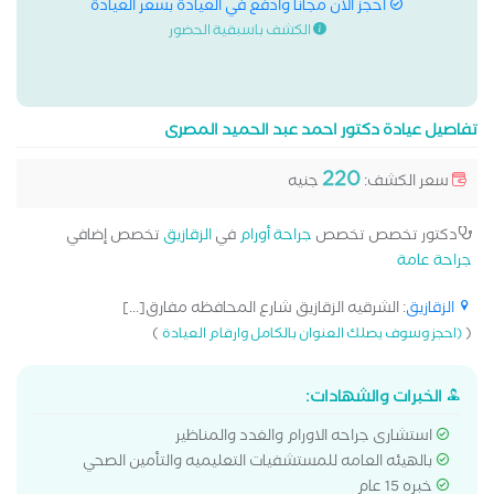
احجز الان مجانا وادفع في العيادة بسعر العيادة
الكشف باسبقية الحضور
تفاصيل عيادة دكتور احمد عبد الحميد المصرى
220
سعر الكشف:
جنيه
دكتور تخصص تخصص
جراحة أورام
في
الزقازيق
تخصص إضافي
جراحة عامة
الزقازيق
: الشرقيه الزقازيق شارع المحافظه مفارق[...]
)
(
(احجز وسوف يصلك العنوان بالكامل وارقام العيادة
الخبرات والشهادات:
استشارى جراحه الاورام والغدد والمناظير
بالهيئه العامه للمستشفيات التعليميه والتأمين الصحي
خبره 15 عام