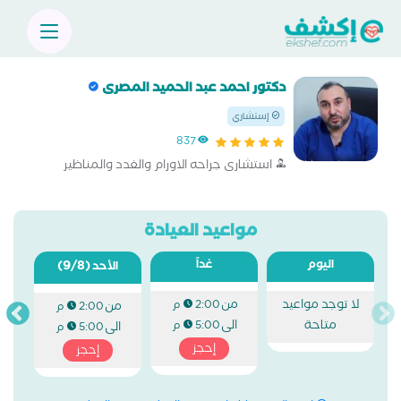
دكتور احمد عبد الحميد المصرى
إستشاري
837
استشارى جراحه الاورام والغدد والمناظير
مواعيد العيادة
اليوم
غداً
(9/8)
الأحد
لا توجد مواعيد
من
2:00 م
من
2:00 م
متاحة
الى
5:00 م
الى
5:00 م
إحجز
إحجز