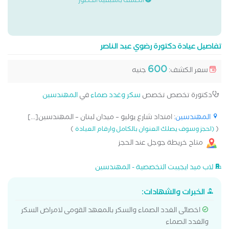
الكشف باسبقية الحضور
تفاصيل عيادة دكتورة رضوي عبد الناصر
600
سعر الكشف:
جنيه
دكتورة تخصص تخصص
سكر وغدد صماء
في
المهندسين
المهندسين
: امتداد شارع يوليو – ميدان لبنان – المهندسين[...]
)
(
(احجز وسوف يصلك العنوان بالكامل وارقام العيادة
متاح خريطة جوجل عند الحجز
لاب ميد ايجيبت التخصصية - المهندسين
الخبرات والشهادات:
اخصائى الغدد الصماء والسكر بالمعهد القومى لامراض السكر
والغدد الصماء