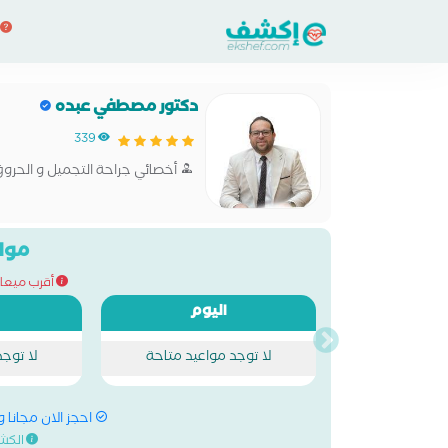
دكتور مصطفي عبده
339
أخصائي جراحة التجميل و الحرو
مواع
أقرب ميعاد للحج
اليوم
لا توجد مواعيد متاحة
لا توج
احجز الان مجانا 
الكش