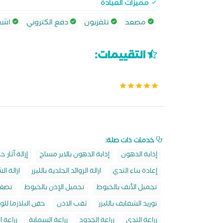
مميزات العيادة
مصعد
تلفزيون
دفع الكتروني
اشعة
التقييمات:
خدمات ذات صلة:
إذابة الدهون
إذابة الدهون بالاير مساج
إزالة آثار 
إعادة بناء الثدي
ازالة الزوائد الجلدية بالليزر
ازالة ال
تجميل الأنف بالخيوط
تجميل الإذن بالخيوط
تصغير
توريد الشفايف بالليزر
ثقب الاذن
حقن البلازما للو
زراعة الثدي
زراعة الخدود
زراعة السمانة
زراعة 