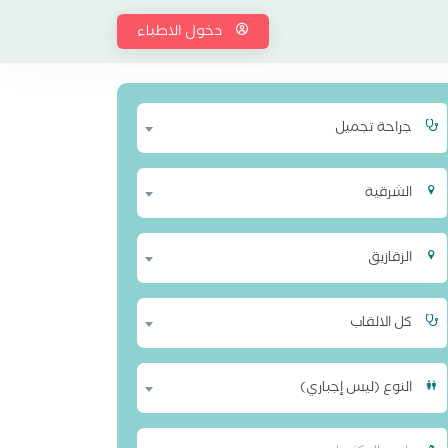
دخول الاطباء
جراحة تجميل
الشرقية
الزقازيق
كل الالقاب
النوع (ليس إجباري)