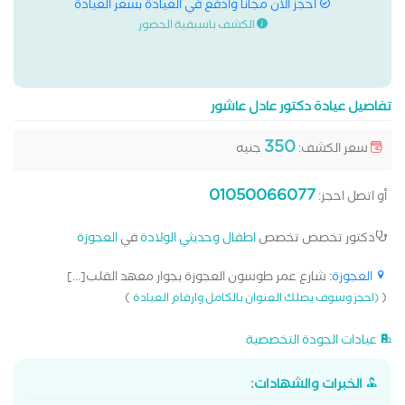
احجز الان مجانا وادفع في العيادة بسعر العيادة
الكشف باسبقية الحضور
تفاصيل عيادة دكتور عادل عاشور
350
سعر الكشف:
جنيه
01050066077
أو اتصل احجز:
دكتور تخصص تخصص
اطفال وحديثي الولادة
في
العجوزة
العجوزة
: شارع عمر طوسون العجوزة بجوار معهد القلب[...]
)
(
(احجز وسوف يصلك العنوان بالكامل وارقام العيادة
عيادات الجودة التخصصية
الخبرات والشهادات: