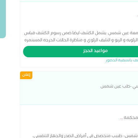
 جامعة عين شمس. يشمل الكشف ايضا ضمن رسوم الكشف قياس
ويه و الربو و التليف الرئوي و مناظرة الحالات الحرجه المستمره
عايات لمنع حدوث اى انتكاسة أخرى.
مواعيد الحجز
ف باسبقية الحضور
إعلان
تنفسي -طب عين شمس
المحكمة
...
ن شمس- طبيب متخصص في أمراض الصدر والجهاز التنفسي،