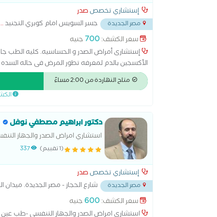
إستشاري تخصص
صدر
جسر السويس امام كوبري التجنيد
...
مصر الجديدة
700
سعر الكشف:
جنيه
إستشارى أمراض الصدر و الحساسيه. كليه الطب
الأكسجين بالدم لمعرفه تطور المرض فى حاله السده الرئ
على الأكسجين المنزلى و متابعتهم بعد الخروج من الر
متاح النهاردة من 2:00 مساءً
الكش
دكتور ابراهيم مصطفي نوفل
استشاري امراض الصدر والجهاز ال
(1 تقييم)
337
إستشاري تخصص
صدر
شارع الحجاز - مصر الجديدة. ميدان 
مصر الجديدة
600
سعر الكشف:
جنيه
استشاري امراض الصدر والجهاز التنفسي -طب عي