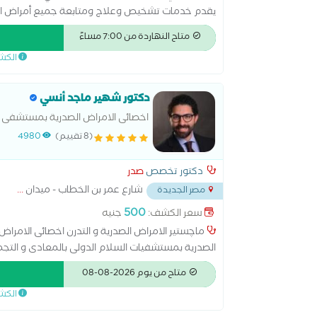
يقدم خدمات تشخيص وعلاج ومتابعة جميع أمراض الرئ
مع الحرص على تقديم رعاية طبية متكاملة تناسب احت
متاح النهاردة من 7:00 مساءً
الكش
المزمن، والتليف الرئوي، واضطرابات النوم المرتبطة با
وظائف الرئة ووضع خطة علاجية متكاملة. يحرص على 
والمتابعة المستمرة لضمان أفضل النتائج، وتحسين كف
دكتور شهير ماجد أنسي
تحسين جودة حياة
اخصائى الامراض الصدرية بمستشفى ا
(8 تقييم)
4980
دكتور تخصص
صدر
شارع عمر بن الخطاب - ميدان
...
مصر الجديدة
500
سعر الكشف:
جنيه
ماچستير الامراض الصدرية و التدرن اخصائى الامرا
الصدرية بمستشفيات السلام الدولى بالمعادى و الت
الخامس
متاح من يوم 2026-08-08
الكش