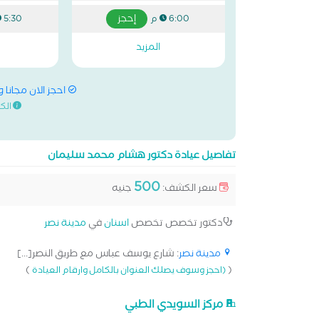
إحجز
6:00 م
5:30 م
المزيد
احجز الان مجانا 
الك
تفاصيل عيادة دكتور هشام محمد سليمان
500
سعر الكشف:
جنيه
دكتور تخصص تخصص
اسنان
في
مدينة نصر
مدينة نصر
: شارع يوسف عباس مع طريق النصر[...]
)
(
(احجز وسوف يصلك العنوان بالكامل وارقام العيادة
مركز السويدي الطبي