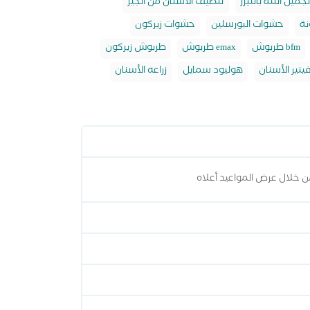
جميل اللثة بالليزر
تنظيف الاسنان من الجير
نة
حشوات البورسلين
حشوات زيركون
طربوش bfm
طربوش emax
طربوش زيركون
ينير الأسنان
هوليود سمايل
زراعه الأسنان