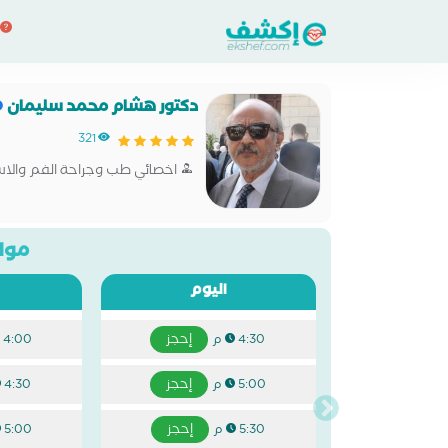
دكتور هشام محمد سليمان
321
اخصائي طب وجراحة الفم والاس
مواع
اليوم
إحجز
4:30 م
4:00 م
إحجز
5:00 م
4:30 م
إحجز
5:30 م
5:00 م