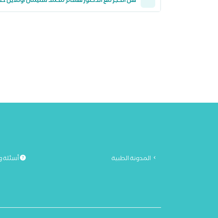
هل الحجز مع الدكتور هشام محمد سليمان أونلاين ح
المدونة الطبية
أسئلة و