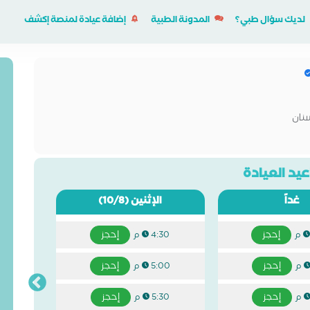
لديك سؤال طبي؟
المدونة الطبية
إضافة عيادة لمنصة إكشف
نان
يد العيادة
غداً
الإثنين
(10/8)
إحجز
إحجز
4:30 م
إحجز
إحجز
5:00 م
إحجز
إحجز
5:30 م