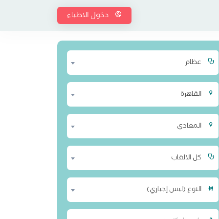
دخول الاطباء
عظام
القاهرة
المعادي
كل الالقاب
النوع (ليس إجباري)