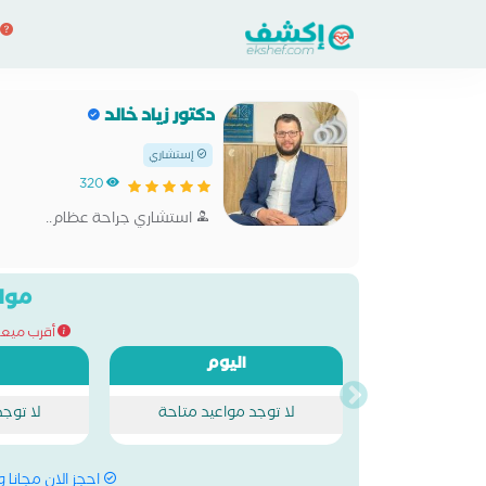
دكتور زياد خالد
إستشاري
320
استشاري جراحة عظام..
مواع
أقرب ميعاد للح
اليوم
لا توجد مواعيد متاحة
لا توج
احجز الان مجانا 