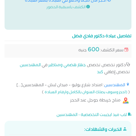
احجز الان مجانا وادفع في العيادة بسعر العيادة
الكشف باسبقية الحضور
تفاصيل عيادة دكتور فادي فضل
600
سعر الكشف:
جنيه
دكتور تخصص تخصص
جهاز هضمي ومناظير
في
المهندسين
تخصص إضافي
كبد
المهندسين
: امتداد شارع يوليو – ميدان لبنان – المهندسين[...]
)
(
(احجز وسوف يصلك العنوان بالكامل وارقام العيادة
متاح خريطة جوجل عند الحجز
لاب ميد ايجيبت التخصصية - المهندسين
الخبرات والشهادات: