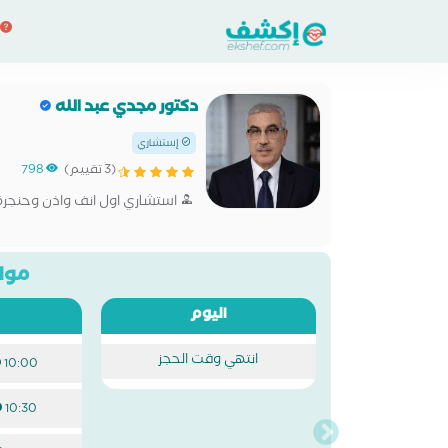
دكتور مجدي عبد الله
إستشاري
(3 تقييم)
798
استشاري اول انف واذن وحنجرة
مواع
اليوم
انتهي وقت الحجز
10:00 ص
10:30 ص