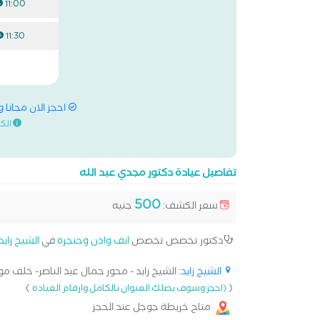
11:00 ص
11:30 ص
احجز الان مجانا 
الك
تفاصيل عيادة دكتور مجدي عبد الله
500
سعر الكشف:
جنيه
دكتور تخصص تخصص
انف واذن وحنجرة
في
الشيخ زايد
الشيخ زايد
: الشيخ زايد - محور جمال عبد الناصر- خلف مول
)
(
(احجز وسوف يصلك العنوان بالكامل وارقام العيادة
متاح خريطة جوجل عند الحجز