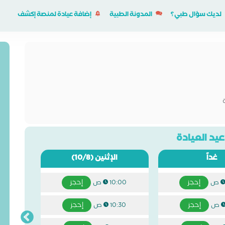
لديك سؤال طبي؟
المدونة الطبية
إضافة عيادة لمنصة إكشف
يد العيادة
غداً
الإثنين
(10/8)
إحجز
إحجز
10:00 ص
إحجز
إحجز
10:30 ص