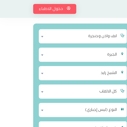
دخول الاطباء
انف واذن وحنجرة
الجيزة
الشيخ زايد
كل الالقاب
النوع (ليس إجباري)