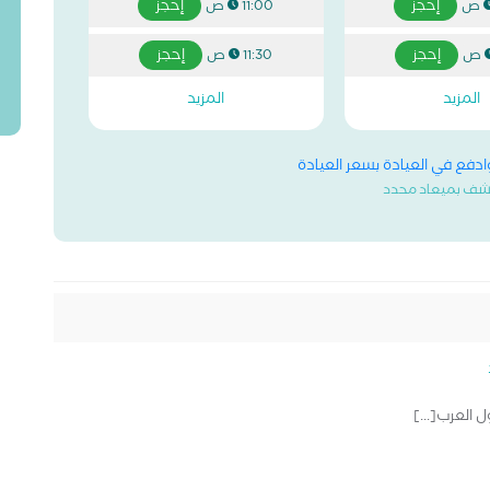
إحجز
إحجز
11:00 ص
إحجز
إحجز
11:30 ص
المزيد
المزيد
وادفع في العيادة بسعر العيادة
شف بميعاد محدد
 العرب[...]