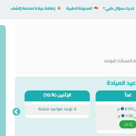
لديك سؤال طبي؟
المدونة الطبية
إضافة عيادة لمنصة إكشف
 المسالك البوليه
يد العيادة
غداً
الإثنين
(10/8)
لا توجد مواعيد متاحة
6:00 م
ى
7:30 م
إحجز