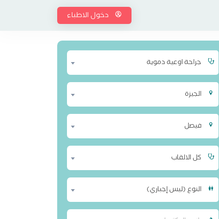
دخول الاطباء
جراحة اوعية دموية
الجيزة
فيصل
كل الالقاب
النوع (ليس إجباري)