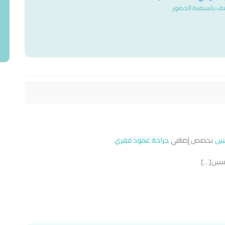
ف باسبقية الحضور
ين
تخصص إضافي
جراحة عمود فقري
سين[...]