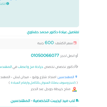
الكش
تفاصيل عيادة دكتور محمد حفناوي
600
سعر الكشف:
جنيه
01050066077
أو اتصل احجز:
دكتور تخصص تخصص
جراحة مخ واعصاب
في
المهندس
المهندسين
: امتداد شارع يوليو – ميدان لبنان – المهند
)
(
(احجز وسوف يصلك العنوان بالكامل وارقام العيادة
متاح خريطة جوجل عند الحجز
لاب ميد ايجيبت التخصصية - المهندسين