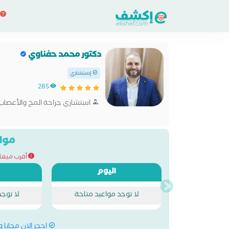
دكتور محمد حفناوي
إستشاري
285
استشاري جراحة المخ والأعصاب
مواع
أقرب ميعاد للحج
اليوم
لا توجد مواعيد متاحة
لا توج
احجز الان مجانا 