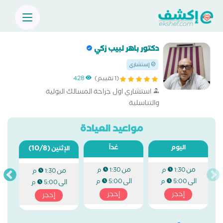
دكتور باهر لبيب زكي
إستشاري
(1 تقييم)
428
استشاري اول جراحة المسالك البولية
والتناسلية
مواعيد العيادة
اليوم
غداً
(10/8)
الإثنين
من
من
1:30 م
1:30 م
من
1:30 م
الى
الى
5:00 م
5:00 م
الى
5:00 م
إحجز
إحجز
إحجز