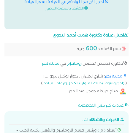
احجز الان مجانا وادفع في العيادة بسعر العيادة
الكشف باسبقية الحضور
تفاصيل عيادة دكتورة همت أحمد البدوي
600
سعر الكشف:
جنيه
دكتورة تخصص تخصص
روماتيزم
في
مدينة نصر
مدينة نصر
: شارع الطيران ـ بجوار توكيل بيچو[...]
)
(
(احجز وسوف يصلك العنوان بالكامل وارقام العيادة
متاح خريطة جوجل عند الحجز
عيادات كير بلس التخصصية
الخبرات والشهادات:
أستاذ ( م ) ورئيس قسم الروماتيزم والتأهيل بكلية الطب –