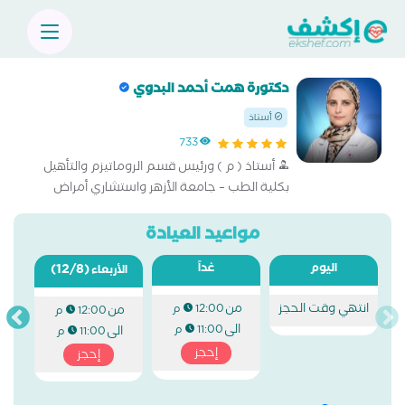
دكتورة همت أحمد البدوي
أستاذ
733
أستاذ ( م ) ورئيس قسم الروماتيزم والتأهيل
بكلية الطب – جامعة الأزهر واستشاري أمراض
الروماتيزم والمناعة. خبرة واسعة في تشخيص
وعلاج أمراض المفاصل والعمود الفقري
مواعيد العيادة
والعضلات باستخدام أحدث الأساليب الطبية
اليوم
غداً
(12/8)
الأربعاء
والعلاجية. أحرص دائمًا على تقديم رعاية طبية
متكاملة مبني
انتهي وقت الحجز
من
12:00 م
من
12:00 م
الى
11:00 م
الى
11:00 م
إحجز
إحجز