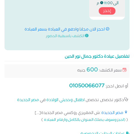
الى
11:00 م
إحجز
احجز الان مجانا وادفع في العيادة بسعر العيادة
الكشف باسبقية الحضور
تفاصيل عيادة دكتور جمال نور الدين
600
سعر الكشف:
جنيه
01050066077
أو اتصل احجز:
دكتور تخصص تخصص
اطفال وحديثي الولادة
في
مصر الجديدة
مصر الجديدة
: ش المقريزي روكسي مصر الجديدة[...]
)
(
(احجز وسوف يصلك العنوان بالكامل وارقام العيادة