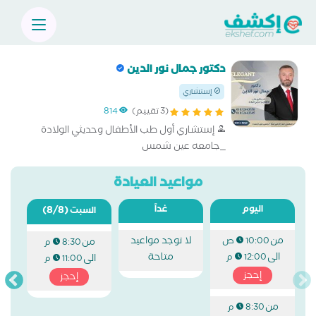
دكتور جمال نور الدين
إستشاري
(3 تقييم)
814
إستشاري أول طب الأطفال وحديثي الولادة
_جامعه عين شمس
مواعيد العيادة
اليوم
غداً
(8/8)
السبت
من
لا توجد مواعيد
10:00 ص
من
8:30 م
الى
متاحة
12:00 م
الى
11:00 م
إحجز
إحجز
من
8:30 م