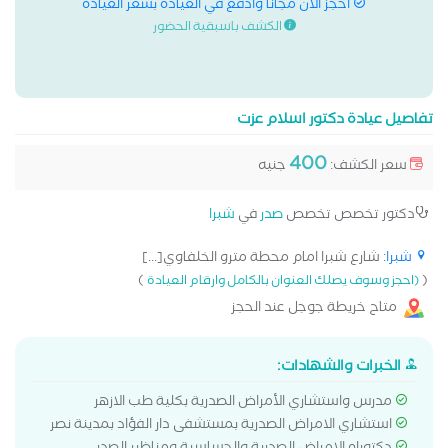
احجز الان مجانا وادفع في العيادة بسعر العيادة
الكشف باسبقية الحضور
تفاصيل عيادة دكتور اسلام عزت
400
سعر الكشف:
جنيه
دكتور تخصص تخصص
صدر
في
شبرا
شبرا
: شارع شبرا امام محطة مترو الخلفاوي[...]
)
(
(احجز وسوف يصلك العنوان بالكامل وارقام العيادة
متاح خريطة جوجل عند الحجز
الخبرات والشهادات:
مدرس واستشاري الأمراض الصدرية بكلية طب الازهر
استشاري الامراض الصدرية بمستشفى دار الفؤاد بمدينة نصر