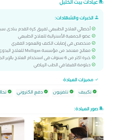
عيادات بيت الخليل
الخبرات والشهادات:
أخصائي العلاج الطبيعي لفريق كرة القدم بنادى سب
عضو الجمعية الأسترالية للعلاج الطبيعي
متخصص في إصابات الكتف والعمود الفقري
معالج معتمد من مؤسسة Mulligan للعلاج اليدوى (نيوزيلندا) و مؤسسة Comera لعلوم الحركة (إنجلترا)
خبرة اكثر من 6 سنوات فى استخدام العلاج بالإبر الجافة
دبلومة الفيفا في الطب الرياضي
مميزات العيادة
تكييف
تلفزيون
دفع الكتروني
تحال
صور العيادة: