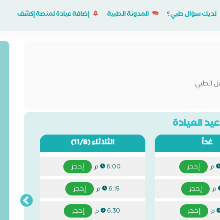
لديك سؤال طبي؟
المدونة الطبية
إضافة عيادة لمنصة إكشف
يل الطبي
يد العيادة
غداً
الثلاثاء
(11/8)
إحجز
إحجز
6:00 م
إحجز
إحجز
6:15 م
إحجز
إحجز
6:30 م