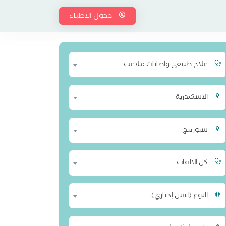
دخول الاطباء
علاج طبيعي واصابات ملاعب
الاسكندرية
سبورتنج
كل الالقاب
النوع (ليس إجباري)