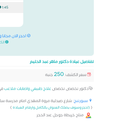
1:45 م
احجز الان مجانا 
الك
تفاصيل عيادة دكتور ماهر عبد الحليم
250
سعر الكشف:
جنيه
دكتور تخصص تخصص
علاج طبيعي واصابات ملاعب
في
سبورتنج
: شارع صيدلية مروة المهدي امام مدرسة سان ج
)
(
(احجز وسوف يصلك العنوان بالكامل وارقام العيادة
متاح خريطة جوجل عند الحجز