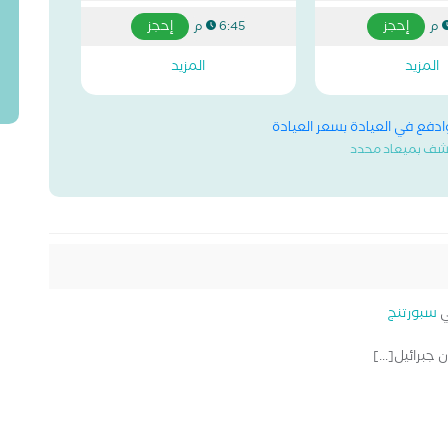
إحجز
إحجز
6:45 م
المزيد
المزيد
وادفع في العيادة بسعر العيادة
شف بميعاد محدد
سبورتنج
برائيل[...]