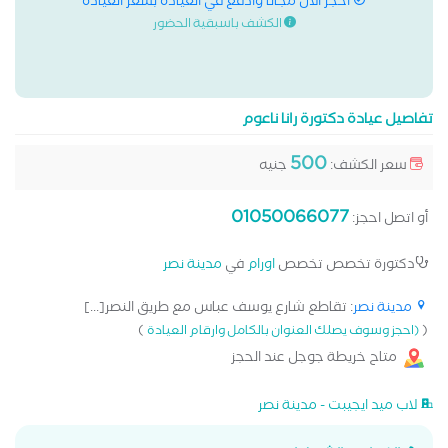
احجز الان مجانا وادفع في العيادة بسعر العيادة
الكشف باسبقية الحضور
تفاصيل عيادة دكتورة رانا ناعوم
500
سعر الكشف:
جنيه
01050066077
أو اتصل احجز:
دكتورة تخصص تخصص
اورام
في
مدينة نصر
مدينة نصر
: تقاطع شارع يوسف عباس مع طريق النصر[...]
)
(
(احجز وسوف يصلك العنوان بالكامل وارقام العيادة
متاح خريطة جوجل عند الحجز
لاب ميد ايجيبت - مدينة نصر