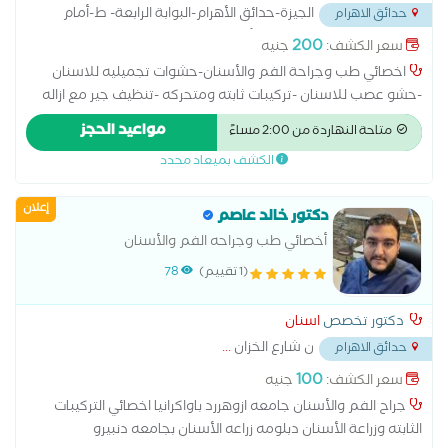
الجيزة-حدائق الأهرام-البوابة الرابعة- ط-أمام
حدائق الاهرام
مسجد العوضي وبجوار مدرسة الأورمان
...
200
سعر الكشف:
جنيه
اخصائي طب وجراحة الفم والأسنان-حشوات تجميليه للاسنان
-حشو عصب للاسنان -تركيبات ثابته ومتحركه -تنظيف جير مع ازاله
تصبغات الأسنان -تبييض اسنان- قص لثه وازاله تصبغات اللثه بالليزر
مواعيد الحجز
متاحة النهاردة من 2:00 مساءً
الناتجه عن التدخين -حشو تجميلي وعصب للاطفال مع تركيبات
الكشف بميعاد محدد
اطفال بالاضافه الي دبلومه في التعامل مع الاطفال الغير متعاونه
والاطفال معامله الخاصه -تقويم للاسنان -خلع الاسنان وخلع جراحي
إعلان
للاسنان وضروس العقل المدفونه- تثبيت الاسنان المخلوعه الناتجه
دكتور خالد عاصم
عن حادث ومعالجتها في خلال 24 ساعه من الحادث
أخصائي طب وجراحه الفم والأسنان
(1 تقييم)
78
دكتور تخصص
اسنان
ن شارع الخزان
...
حدائق الاهرام
100
سعر الكشف:
جنيه
جراح الفم والأسنان جامعه ازوهررد باواكرانيا اخصائي التركيبات
الثابته وزراعة الأسنان دبلومه زراعه الأسنان بجامعه دنبيرو