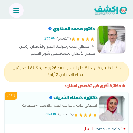
دكتور محمد السلاوي
(1 تقييم)
277
اخصائي طب وجراحة الفم والأسنان-رئيس
قسم الأسنان بمستشفى شرم الشيخ
الدولي(سابقا)- عضو الجمعيه الأمريكية لزراعة
الأسنان-عضو الجمعية المصرية لزراعة الأسنان-
هذا الطبيب في اجازة حاليا تنتهي بعد 26 يوم، يمكنك الحجز قبل
خبره اكثر من 20 عام في تجميل
انتهاء الاجازة ب3 أيام!
وتركيبات الاسنان.
دكاترة أخرى في تخصص اسنان:
إعلان
دكتورة حسناء الشريف
اخصائي طب وجراحة الفم والأسنان-حشوات
تجميليه للاسنان -حشو عصب للاسنان -تركيبات
(2 تقييم)
454
ثابته ومتحركه -تنظيف جير مع ازاله تصبغات
الأسنان -تبييض اسنان- قص لثه وازاله تصبغات
دكتورة تخصص
اسنان