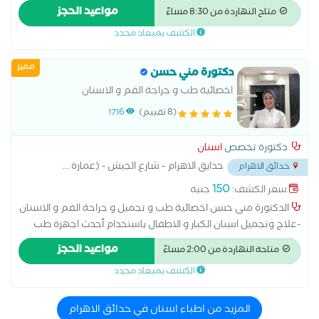
مواعيد الحجز
متاح النهاردة من 8:30 مساءً
الكشف بميعاد محدد
مميز
دكتورة مني حسن
اخصائية طب و جراحة الفم و الاسنان
(8 تقييم)
1716
دكتورة تخصص
اسنان
حدايق الاهرام - شارع الجيش - (عمارة
...
حدائق الاهرام
150
سعر الكشف:
جنيه
الدكتورة منى حسن اخصائية طب و تجميل و جراحة الفم و الاسنان
-علاج وتجميل اسنان الكبار و الاطفال باستخدام أحدث اجهزة طب
الاسنان. -تتميز الطبيبة بالمهنية العالية في التعامل مع الأطفال
مواعيد الحجز
متاحة النهاردة من 2:00 مساءً
داخل العيادة (Children Management)، من خلال خلق بيئة آمنة
الكشف بميعاد محدد
ومريحة تساعدهم على تجاوز الخوف والقلق المرتبط بزيارة طبيب
الأسنان. يتم استخدام أساليب تواصل إيجابية، وأدوات ترفيهية،
وتقنيات تهدئة فعالة تناسب مختلف الأعمار. كما أن بنج الاسنان يتم
المزيد من اطباء اسنان في حدائق الاهرام