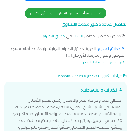
تناوله بطريقة سهلة، بسيطة، وغير مؤلمة، باستخدام أحدث التقنيات
في التخدير الموضعي، مع الحرص على راحة المريض النفسية
إحجز مع أقرب دكتور اسنان في حدائق الاهرام
والجسدية قبل وأثناء وبعد الإجراء.
تفاصيل عيادة دكتور محمد السلاوي
دكتور تخصص تخصص
اسنان
في
حدائق الاهرام
حدائق الاهرام
: الجيزة-حدائق الأهرام-البوابة الرابعة- ط-أمام مسجد
العوضي وبجوار مدرسة الأورمان[...]
لا توجد مواعيد متاحة للحجز
عيادات كنوز التخصصية Konouz Clinics
الخبرات والشهادات:
اخصائي طب وجراحة الفم والأسنان-رئيس قسم الأسنان
بمستشفى شرم الشيخ الدولي(سابقا)- عضو الجمعيه الأمريكية
لزراعة الأسنان-عضو الجمعية المصرية لزراعة الأسنان-خبره اكثر من
20 عام في تجميل وتركيبات الاسنان-علاج وتنظيف اللثة-علاج
وحشو العصب-الحشو التجميلي-حشو أطفال-خلع-خلع جراحي-