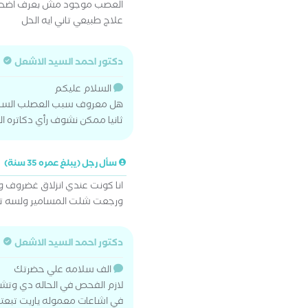
العصب موجود مش بعرف اضحك 
علاج طبيعي تاني ايه الحل
دكتور احمد السيد الاشعل
السلام عليكم
هل معروف سبب العصلب السابع 
ثانيا ممكن نشوف رأي دكاتره ا
سأل رجل (يبلغ عمره 35 سنة)
ورجعت شلت المسامير ولسه تع
دكتور احمد السيد الاشعل
الف سلامه علي حضرتك
لازم الفحص في الحاله دي وتشوف
في اشاعات معموله ياريت تبعت