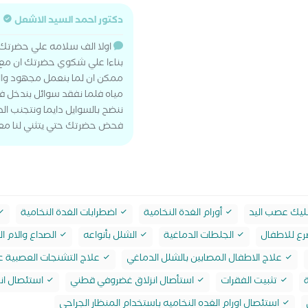
دكتور احمد السيد الاشعل
اولا الف سلامه علي حضرتك
بناءا علي شكوي حضرتك ان مع 
مياه فلما نفقد سوائل بندخل ف
ننضح بالسوايل دايما ونتجنب ا
فحض حضرتك حتي يتثني لنا معر
يك عصب اليد
أورام الغدة النخامية
اضطرابات الغدة النخامية
رع للاطفال
الجلطات الدماغية
الشلل بأنواعه
الصداع والام 
علاج الاطفال المصابين بالشلل الدماغي
علاج التشنجات العصبية ع
تثبيت الفقرات
استأصال انزلاق غضروفي قطني
استئصال ان
استئصال اورام الغده النخاميه باستخدام المنظار الجراحي