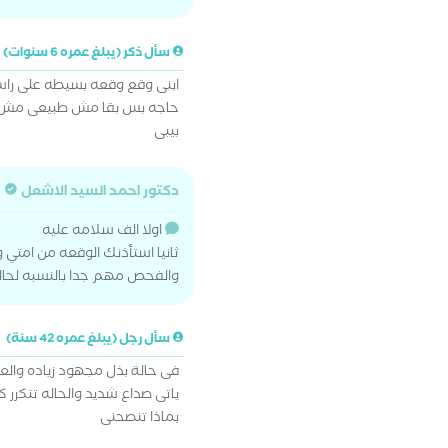
سأل ذكر (يبلغ عمره 6 سنوات)
ابنى وقع وقعه بسيطه على ر
حاجه بس بقا مش طبيعى مش عا
بيبى
دكتور احمد السيد الاشعل
اولا الف سلامه عليه
ثانيا استأذنك الوقعه من امتي
والفحص مهم جدا بالنسبه لحال
سأل رجل (يبلغ عمره 42 سنة)
فى حالة بذل مجهود زياده والع
ياتى صداع شديد والحاله تتكرر كل شهر منذ ١٠ سنوات وت
بماذا تنصحنى