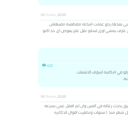
10 October, 2025
اسى بعدها رجع عملت اشاعه مقطعيه مفيهاش
رف يمشى اوى لسانو تقل عايز يعوض اى حد اكنو
422
 ولو في امكانيه اسوف الاشعات
ته
10 October, 2025
رق يحدث زغلله فى العين وان لم اقفل عينى بسرعه
ضاربت اقوال الدكاتره