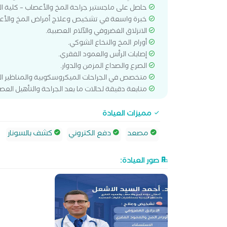
حاصل على ماجستير جراحة المخ والأعصاب – كلية ا
خبرة واسعة في تشخيص وعلاج أمراض المخ والأعص
الانزلاق الغضروفي والآلام العصبية.
أورام المخ والنخاع الشوكي.
إصابات الرأس والعمود الفقري.
الصرع والصداع المزمن والدوار.
متخصص في الجراحات الميكروسكوبية والمناظير ال
متابعة دقيقة لحالات ما بعد الجراحة والتأهيل العص
مميزات العيادة
مصعد
دفع الكتروني
كشف بالسونار
صور العيادة: