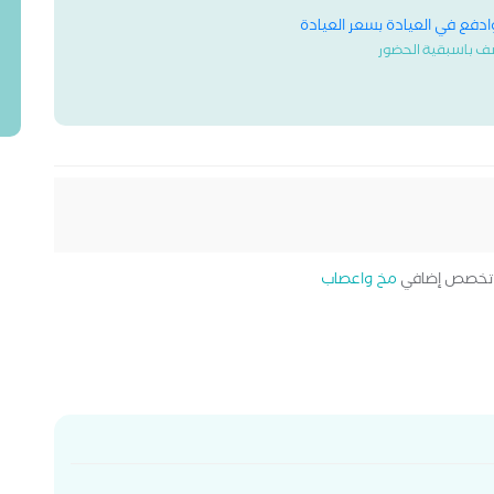
وادفع في العيادة بسعر العيادة
ف باسبقية الحضور
خصص إضافي
مخ واعصاب