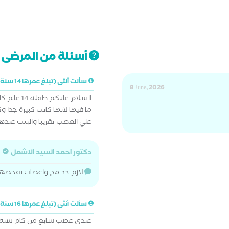
أسئلة من المرضى ت
سألت أنثى (تبلغ عمرها 14 سنة)
8 June, 2026
السلام علي
ما فيها لانها كانت كبيرة جدا 
علي العصب تقريبا والبنت عندها صداع متو
دكتور احمد السيد الاشعل
لازم حد مخ واعصاب بفحصه
سألت أنثى (تبلغ عمرها 16 سنة)
عندي عصب سابع من كام سنه 