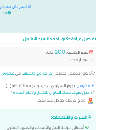
احجز الان مجانا 
الكش
تفاصيل عيادة دكتور احمد السيد الاشعل
200
سعر الكشف:
جنيه
سونار مجانا
دكتور تخصص تخصص
جراحة مخ واعصاب
في
فاقوس
ت
فاقوس
: بجوار المنياوي الجديد ومجمع الشرطه[...]
)
(
(احجز وسوف يصلك العنوان بالكامل وارقام العيادة
متاح خريطة جوجل عند الحجز
الخبرات والشهادات:
أخصائي جراحة المخ والأعصاب والعمود الفقري