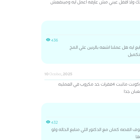
ولا اقفل عيني مش عارفه اعمل ايه ومينفعش
436
ايه هل عملنا اشعه بالرنين علي المخ
لتكميل
10 October, 2025
انا كونت عندي انزلاق غضروف وكونت ماثبت 4فقرات خد مكروب في العمليه
بان جدا
432
 القصه كمان مع الدكتور اللي متابع الحاله ولو
ها