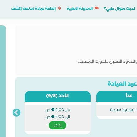
لديك سؤال طبي؟
المدونة الطبية
إضافة عيادة لمنصة إكشف
العمود الفقري بالقوات المسلحه
يد العيادة
غداً
الأحد
(9/8)
د مواعيد متاحة
من
9:00 ص
الى
11:00 ص
إحجز