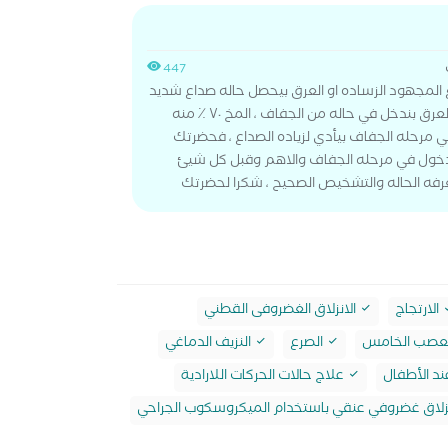
447
المجهود الزساده او العرق بيحصل حاله صداع شديد
ممكن ان لما بنعمل مجهود والعرق بندخل في حاله من الجفاف ، المخ ٧٠ ٪ منه
ي مرحله الجفاف بيأدي لزياده الصداع ، فحضرتك
لدخول في مرحله الجفاف والاهم وقبل كل شيئ
فه الحاله والتشخيص الصحيح ، شكرا لحضرتك
الارتجاج
الانزلاق الغضروفى القطني
العصب الخامس
الصرع
النزيف الدماغي
ند الأطفال
علاج حالات الحركات اللارادية
زلاق غضروفي عنقي باستخدام الميكروسكوب الجراحي