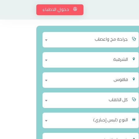
دخول الاطباء
جراحة مخ واعصاب
الشرقية
فاقوس
كل الالقاب
النوع (ليس إجباري)