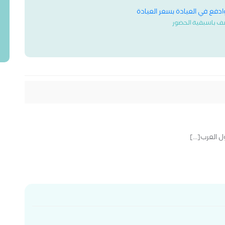
وادفع في العيادة بسعر العيادة
ف باسبقية الحضور
 العرب[...]