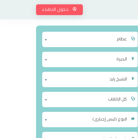
دخول الاطباء
عظام
الجيزة
الشيخ زايد
كل الالقاب
النوع (ليس إجباري)