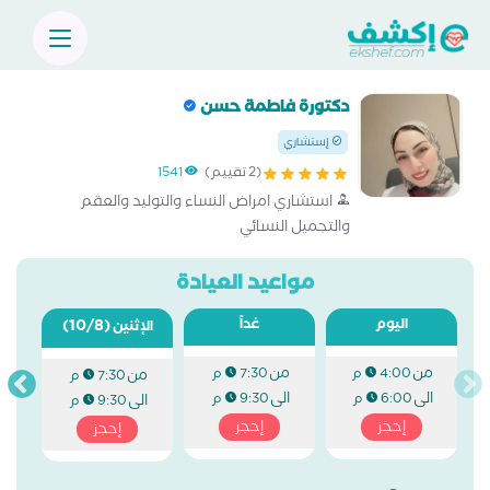
دكتورة فاطمة حسن
إستشاري
(2 تقييم)
1541
استشاري امراض النساء والتوليد والعقم
والتجميل النسائي
مواعيد العيادة
اليوم
غداً
(10/8)
الإثنين
من
من
4:00 م
7:30 م
من
7:30 م
الى
الى
6:00 م
9:30 م
الى
9:30 م
إحجز
إحجز
إحجز