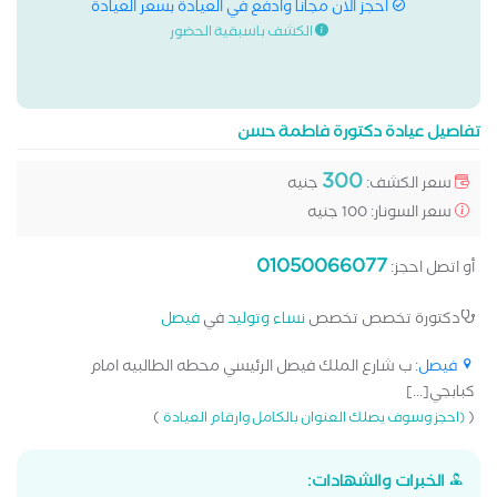
احجز الان مجانا وادفع في العيادة بسعر العيادة
الكشف باسبقية الحضور
تفاصيل عيادة دكتورة فاطمة حسن
300
سعر الكشف:
جنيه
سعر السونار: 100 جنيه
01050066077
أو اتصل احجز:
دكتورة تخصص تخصص
نساء وتوليد
في
فيصل
فيصل
: ب شارع الملك فيصل الرئيسي محطه الطالبيه امام
كبابجي[...]
)
(
(احجز وسوف يصلك العنوان بالكامل وارقام العيادة
الخبرات والشهادات: