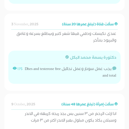
سألت فتاة (تبلغ عمرها 20 سنة)
3 November, 2025
عندي تكيسات ودقني فيها شعر كتير وبيطلع بسرعه وغامق
والبريود بتتأخر
دكتورة بسمة محمد البكل
يجب عمل سونار وعمل تحاليل Dhes and testerone free
175
and total
سألت إمرأة (تبلغ عمرها 48 سنة)
9 October, 2025
انا ازلت الرحم من ٣ سنين بس بجد ريحه كريهه في الاندر
وسيلان يكاد يكون مبلول بغير الاندر اكتر من ٣ مرات