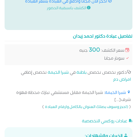
احجز الان مجانا وادفع في العيادة بسعر العيادة
الكشف باسبقية الحضور
تفاصيل عيادة دكتور احمد زيدان
300
سعر الكشف:
جنيه
سونار مجانا
دكتور تخصص تخصص
باطنة
في
شبرا الخيمة
تخصص إضافي
امراض دم
شبرا الخيمة
: شبرا الخيمة مقابل مستشفي تبارك محطة قهوة
شرف[...]
)
(
(احجز وسوف يصلك العنوان بالكامل وارقام العيادة
عيادات روكسي التخصصية
الخبرات والشهادات: