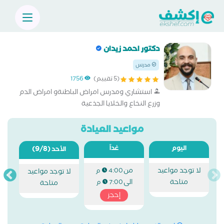
دكتور احمد زيدان
مدرس
(5 تقييم)
1756
استشاري ومدرس امراض الباطنةو امراض الدم
وزرع النخاع والخلايا الجذعية
مواعيد العيادة
اليوم
غداً
(9/8)
الأحد
لا توجد مواعيد
من
4:00 م
لا توجد مواعيد
متاحة
الى
7:00 م
متاحة
إحجز