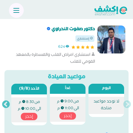
دكتور صفوت النحراوي
إستشاري
624
استشاري امراض القلب والقسطرة بالمعهد
القومي للقلب
مواعيد العيادة
اليوم
غداً
(9/8)
الأحد
لا توجد مواعيد
من
9:00 م
من
8:30 م
متاحة
الى
11:00 م
الى
10:00 م
إحجز
إحجز