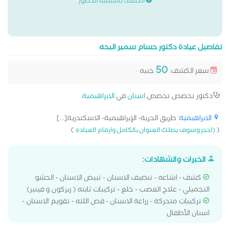
الكشف باسبقية الحضور
تفاصيل عيادة دكتور حسام سمير البحه
50
سعر الكشف:
جنيه
دكتور تخصص تخصص
اسنان
في
الابراهيمية
الابراهيمية
: طريق الحرية- الإبراهيمية- الاسكندرية[...]
)
(
(احجز وسوف يصلك العنوان بالكامل وارقام العيادة
الخبرات والشهادات:
كشف - اشاعه - تنضيف الاسنان - تبيض الاسنان - الحشو
التجميلي - علاج العصب - خلع - تركيبات ثابته ( زيركون و فينير)
تركيبات متحركة - زراعة الاسنان - قص اللثه - تقويم الاسنان -
اسنان الأطفال